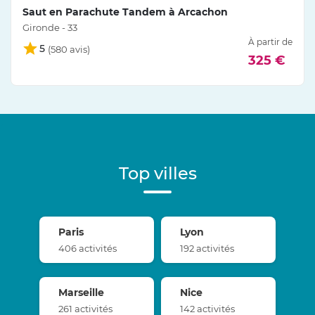
Saut en Parachute Tandem à Arcachon
Gironde - 33
À partir de
5
325 €
Top villes
Paris
Lyon
406 activités
192 activités
Marseille
Nice
261 activités
142 activités