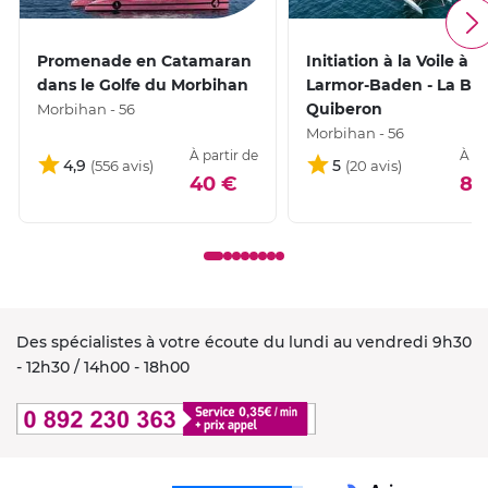
Promenade en Catamaran
Initiation à la Voile à
dans le Golfe du Morbihan
Larmor-Baden - La Bai
Quiberon
Morbihan - 56
Morbihan - 56
À partir de
À pa
4,9
5
40 €
88
Des spécialistes à votre écoute du lundi au vendredi 9h30
- 12h30 / 14h00 - 18h00