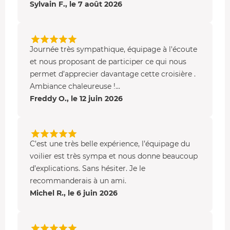
Journée en Langoustier - île de Hoëdic
Sylvain F., le 7 août 2026
Vous faites escale sur l'
île de Hoëdic
, plus discrète et
intimiste que sa voisine. Ses
criques abritées
et sa
réserve naturelle
en font un petit coin de nature
Journée très sympathique, équipage à l'écoute
préservé, parfait pour une balade tranquille.
et nous proposant de participer ce qui nous
permet d’apprecier davantage cette croisière .
Une
collation
, café et gourmandise, vous est servie à
Ambiance chaleureuse !...
bord vers 10h et vers 16h. Pour le déjeuner sur l'île, vous
Freddy O., le 12 juin 2026
optez pour un pique-nique préparé à l'avance ou pour un
repas réservé au restaurant.
Journée en Langoustier - Belle-
Î
le-en-Mer
C’est une très belle expérience, l’équipage du
Vous rejoignez
Belle-Île-en-Mer
, la plus grande des îles
voilier est très sympa et nous donne beaucoup
bretonnes, avec un départ à 8h45 depuis Port Navalo.
d’explications. Sans hésiter. Je le
Une collation vous est servie à l'aller comme au retour, et
recommanderais à un ami.
un déjeuner est proposé à bord.
Michel R., le 6 juin 2026
Selon les conditions de vent du jour, vous débarquez au
petit port pittoresque de Sauzon ou au port principal de