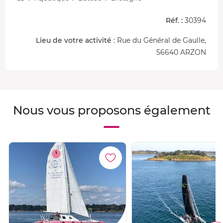
est labellisé Bateau d'Intérêt Patrimonial. C'est un navire
aux jolies voiles colorées de 22 mètres et avec une coque
Réf. :
30394
en chêne.
Lieu de votre activité
: Rue du Général de Gaulle,
56640 ARZON
Nous vous proposons également