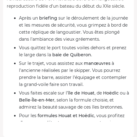
reproduction fidèle d'un bateau du début du XXe siècle.
Après un
briefing
sur le déroulement de la journée
et les mesures de sécurité, vous grimpez à bord de
cette réplique de langoustier. Vous êtes plongé
dans l'ambiance des vieux gréements.
Vous quittez le port toutes voiles dehors et prenez
le large dans la
baie de Quiberon
.
Sur le trajet, vous assistez aux
manœuvres
à
l'ancienne réalisées par le skipper. Vous pourrez
prendre la barre, assister l'équipage et contempler
la grand-voile faire son travail.
Vous faites escale sur l'
île de Houat
, de
Hoëdic
ou à
Belle-Île-en-Mer
, selon la formule choisie, et
admirez la beauté sauvage de ces îles bretonnes.
Pour les
formules Houat et Hoëdic
, vous profitez
d'une pause détente pour savourer votre pique-
nique ou découvrir les plats locaux dans l'un des
restaurants.