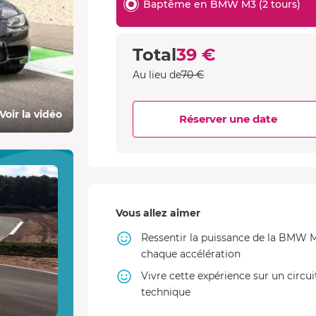
Baptême en BMW M3 (2 tours)
Total
39 €
Au lieu de
70 €
Voir la vidéo
Réserver une date
Vous allez aimer
Ressentir la puissance de la BMW 
chaque accélération
Vivre cette expérience sur un circui
technique