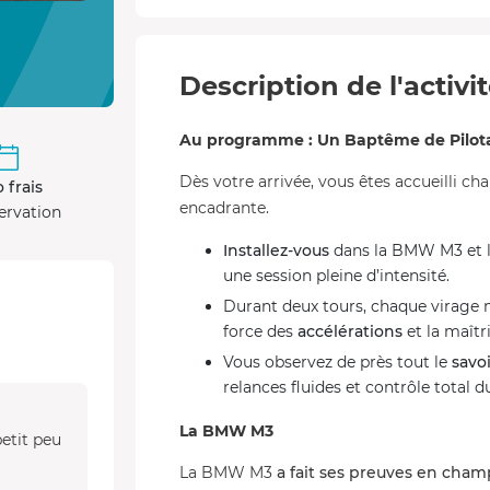
Description de l'activi
Au programme : Un Baptême de Pilotag
Dès votre arrivée, vous êtes accueilli ch
 frais
encadrante.
ervation
Installez-vous
dans la BMW M3 et lai
une session pleine d’intensité.
Durant deux tours, chaque virage 
force des
accélérations
et la maîtr
Vous observez de près tout le
savoi
relances fluides et contrôle total d
La BMW M3
petit peu
La BMW M3
a fait ses preuves en cha