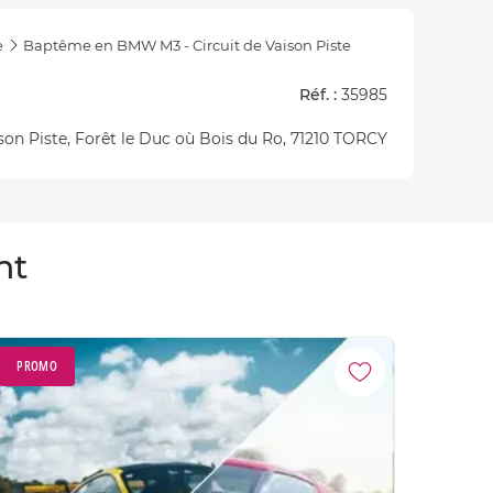
e
Baptême en BMW M3 - Circuit de Vaison Piste
Réf. :
35985
ison Piste, Forêt le Duc où Bois du Ro, 71210 TORCY
nt
PROMO
PROM