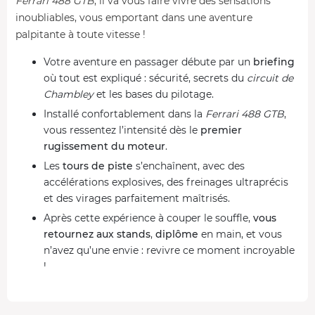
Ferrari 488 GTB
, il va vous faire vivre des sensations
inoubliables, vous emportant dans une aventure
palpitante à toute vitesse !
Votre aventure en passager débute par un
briefing
où tout est expliqué : sécurité, secrets du
circuit de
Chambley
et les bases du pilotage.
Installé confortablement dans la
Ferrari 488 GTB
,
vous ressentez l’intensité dès le
premier
rugissement du moteur
.
Les
tours de piste
s’enchaînent, avec des
accélérations explosives, des freinages ultraprécis
et des virages parfaitement maîtrisés.
Après cette expérience à couper le souffle,
vous
retournez aux stands
,
diplôme
en main, et vous
n’avez qu’une envie : revivre ce moment incroyable
!
Le cheval cabré va vous en faire voir de toutes les
couleurs