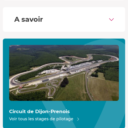
litres
, délivre
580 chevaux
, lui permettant de franchir le
0
à 100 km/h
en seulement
3,2 secondes
. Avec une
vitesse
de pointe de 325 km/h
, cette supercar allie une
A savoir
puissance impressionnante à une précision de conduite
exceptionnelle, offrant une performance qui capte tous
les regards.
Le circuit de Dijon-Prenois
Attendez-vous à des sensations intenses sur ses
3,8 km
de piste
, où de
longues lignes droites
permettent au
moteur de déployer toute sa puissance, vous propulsant
à chaque accélération. Le
circuit le plus rapide de France
n'attend plus que vous !
Circuit de Dijon-Prenois
Voir tous les stages de pilotage