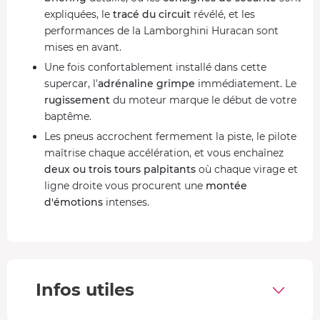
expliquées, le
tracé du circuit
révélé, et les
performances de la Lamborghini Huracan sont
mises en avant.
Une fois confortablement installé dans cette
supercar, l'
adrénaline grimpe
immédiatement. Le
rugissement
du moteur marque le début de votre
baptême.
Les pneus accrochent fermement la piste, le pilote
maîtrise chaque accélération, et vous enchaînez
deux ou trois tours palpitants
où chaque virage et
ligne droite vous procurent une
montée
d'émotions
intenses.
De retour aux stands, vous avez l'occasion de
revivre ce moment lors d'un
débriefing
, et repartez
avec un
diplôme
.
La puissante Lamborghini Huracan
Infos utiles
La Lamborghini Huracan, équipée d’un
moteur V10 de 5,2