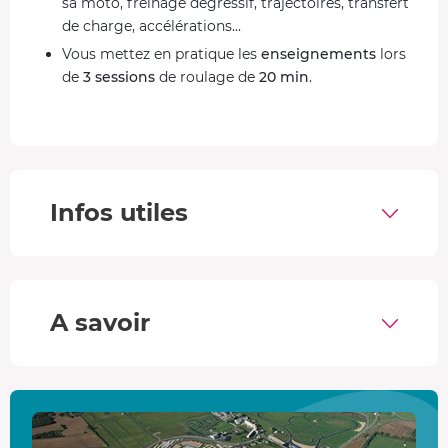
sa moto, freinage dégressif, trajectoires, transfert
de charge, accélérations...
Vous mettez en pratique les
enseignements
lors
de
3 sessions
de roulage de
20 min
.
Une fois que vous maîtrisez les techniques, vous
profitez d'
1h de piste libre
pour vous faire plaisir !
Retour dans les stands, et
débrief
général.
Un stage pour rouler sur le circuit de Magny-Cours
Infos utiles
Piste Club
Prenez le guidon sur la piste asphalte de
2,5 km
réputée
pour sa
vitesse
! Travaillez vos placements dans les
15
virages
grâce à une largeur d'environ 10 mètres. Après la
A savoir
courbe de l'échangeur vous passez devant le bâtiment
des stands et enchaînez sur la chicane d'enzo. L'épingle
de Moiry vous conduit sur la superbe
ligne droite de
700m
, adrénaline assurée !