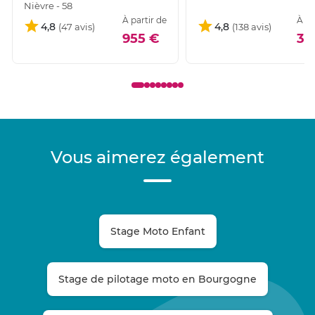
Nièvre - 58
À partir de
À pa
4,8
4,8
955 €
39
Vous aimerez également
Stage Moto Enfant
Stage de pilotage moto en Bourgogne