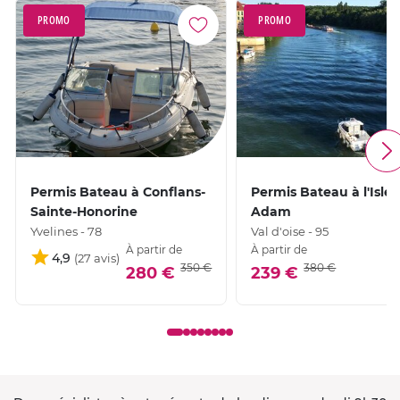
PROMO
PROMO
Permis Bateau à Conflans-
Permis Bateau à l'Isle-
Sainte-Honorine
Adam
Yvelines - 78
Val d'oise - 95
À partir de
À partir de
4,9
350 €
380 €
280 €
239 €