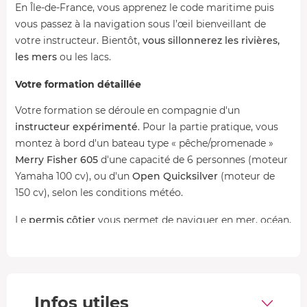
En Île-de-France, vous apprenez le code maritime puis
vous passez à la navigation sous l’œil bienveillant de
votre instructeur. Bientôt,
vous sillonnerez les rivières,
les mers
ou les lacs.
Votre formation détaillée
Votre formation se déroule en compagnie d'un
instructeur expérimenté
. Pour la partie pratique, vous
montez à bord d'un bateau type « pêche/promenade »
Merry Fisher
605
d'une capacité de 6 personnes (moteur
Yamaha 100 cv), ou d'un
Open Quicksilver
(moteur de
150 cv), selon les conditions météo.
Le
permis côtier
vous permet de naviguer en mer, océan,
lac et plan d'eau fermé, sur tous types d'embarcations de
plaisance à moteur, et jusqu'à 6 milles (11 km) d'un abri.
Le
permis fluvial
, ou eaux intérieures, vous offre la
possibilité de voguer sur les rivières et les canaux, à bord
Infos utiles
d'un bateau de moins de 20 mètres.