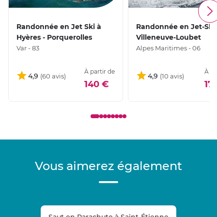
Randonnée en Jet Ski à
Randonnée en Jet-Ski
Hyères - Porquerolles
Villeneuve-Loubet
Var - 83
Alpes Maritimes - 06
À partir de
À pa
4,9
4,9
140 €
17
Vous aimerez également
Saut en Parachute à Saint-Étienne