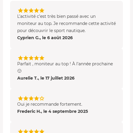
accompagneront peut-être votre navigation !
Formule 3 : randonnée de 4h
L’activité c’est très bien passé avec un
moniteur au top. Je recommande cette activité
Vous naviguez vers Cavalaire, en passant par le
Golfe de
pour découvrir le sport nautique.
Saint-Tropez
et la
plage de Pampelonne
à Ramatuelle.
Cyprien G., le 6 août 2026
Vous prenez le petit déjeuner sur une plage face à Saint-
Tropez. Vous faites ensuite route vers le
Cap Camarat
et
profitez d'une baignade dans des eaux chaudes et
transparentes.
Parfait , moniteur au top ! À l’année prochaine
🙂
- Après une randonnée ponctuée d'émotions, de rires et
Aurelie T., le 17 juillet 2026
de convivialité,
vous mettez le cap vers votre point de
départ
pour achever votre balade.
Votre scooter des mers
Oui je recommande fortement.
Votre randonnée en jet ski s'effectuera sur une machine
Frederic H., le 4 septembre 2025
de type
Yamaha
. Stable et confortable, vous pourrez vous
y installer avec un passager, et atteindre
une vitesse
maximale de plus de 80 km/h
!