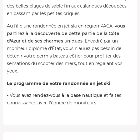
des belles plages de sable fin aux calanques découpées,
en passant par les petites criques.
Au fil d'une randonnée en jet ski en région PACA,
vous
partirez à la découverte de cette partie de la Côte
d'Azur et de ses charmes uniques
. Encadré par un
moniteur diplômé d'État, vous n'aurez pas besoin de
détenir votre permis bateau côtier pour profiter des
sensations du scooter des mers, tout en régalant vos
yeux.
Le programme de votre randonnée en jet ski
- Vous avez
rendez-vous à la base nautique
et faites
connaissance avec l'équipe de moniteurs.
- Deux choses importantes avant de partir en mer : le
briefing théorique
axé sur les commandes du jet ski et
les consignes de sécurité, et la
remise de votre
équipement
(gilet, combinaison, masque, shorty et