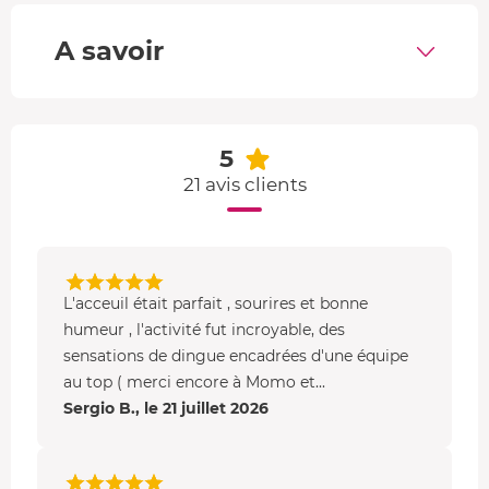
Au moment de la descente sous voile durant votre
A savoir
baptême de parachutisme, vous naviguez dans les airs à
une vitesse d'environ 15 km/h, vous avez donc le loisir de
contempler de sublimes panoramas près de Bourg-en-
Bresse. La
Saône
serpente autour des paysages qui
5
défilent sous vos pieds tandis que les Dunes des
21 avis clients
Charmes, ces étonnantes zones sableuses pourtant en
plaine et loin de la mer, impressionnent encore plus
depuis le ciel. Enfin, les
vignobles bourguignons
feront
office de toile de fond d'un saut en tandem mémorable.
L'acceuil était parfait , sourires et bonne
humeur , l'activité fut incroyable, des
sensations de dingue encadrées d'une équipe
au top ( merci encore à Momo et...
Sergio B., le 21 juillet 2026