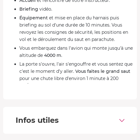
Accueil
et rencontre de votre instructeur.
Briefing
vidéo.
Équipement
et mise en place du harnais puis
briefing au sol d'une durée de 10 minutes. Vous
revoyez les consignes de sécurité, les positions en
vol et le déroulement du saut en parachute.
Vous embarquez dans l'avion qui monte jusqu'à une
altitude de
4000 m
.
La porte s'ouvre, l'air s'engouffre et vous sentez que
c'est le moment d'y aller.
Vous faites le grand saut
pour une chute libre d'environ 1 minute à 200
km/h.
La voile du parachute se déploie et vous profitez de
5 à 6 minutes de
lente descente sous voile
.
Vous adoptez la position expliquée durant le
briefing avant l'
atterrissage sur la drop zone
.
Infos utiles
Les paysages de l'Ain sous vos pieds pour votre saut en
tandem