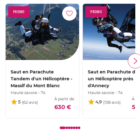
PROMO
PROMO
Saut en Parachute
Saut en Parachute de
Tandem d'un Hélicoptère -
un Hélicoptère près
Massif du Mont Blanc
d'Annecy
Haute savoie - 74
Haute savoie - 74
À partir de
À pa
5
4,9
630 €
59