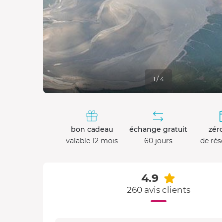
1 / 4
bon cadeau
échange gratuit
zéro
valable 12 mois
60 jours
de rés
4.9
260 avis clients