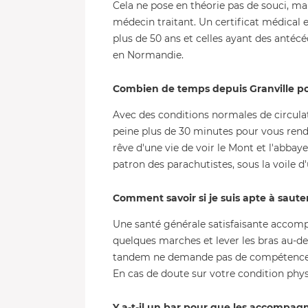
Cela ne pose en théorie pas de souci, mai
médecin traitant. Un certificat médical 
plus de 50 ans et celles ayant des antéc
en Normandie.
Combien de temps depuis Granville pou
Avec des conditions normales de circulati
peine plus de 30 minutes pour vous rendr
rêve d'une vie de voir le Mont et l'abbay
patron des parachutistes, sous la voile d
Comment savoir si je suis apte à saute
Une santé générale satisfaisante accomp
quelques marches et lever les bras au-de
tandem ne demande pas de compétences p
En cas de doute sur votre condition phy
Y a-t-il un bar pour que les accompag