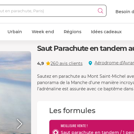
Besoin d
Urbain
Week end
Régions
Idées cadeaux
Saut Parachute en tandem au
Aérodrome d'Avran
4,9
260 avis clients
Sautez en parachute au Mont Saint-Michel av
panorama de la Manche d'une manière incroyabl
l'adrénaline est assurée avec ce baptême dans
Les formules
MEILLEURE VENTE !
Saut parachute en tandem / 1 pers