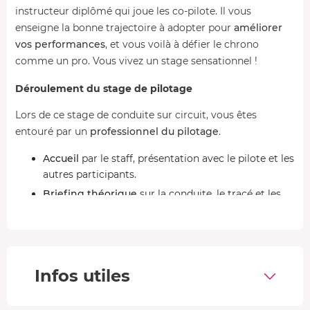
instructeur diplômé qui joue les co-pilote. Il vous
enseigne la bonne trajectoire à adopter pour
améliorer
vos performances
, et vous voilà à défier le chrono
comme un pro. Vous vivez un stage sensationnel !
Déroulement du stage de pilotage
Lors de ce stage de conduite sur circuit, vous êtes
entouré par un
professionnel du pilotage
.
Accueil
par le staff, présentation avec le pilote et les
autres participants.
Briefing théorique
sur la conduite, le tracé et les
consignes de sécurité.
2 tours de reconnaissance
du circuit en passager
d'une voiture dédiée (Porsche Cayenne).
Installation au volant de l'Alpine,
début des tours
Infos utiles
avec le moniteur à vos côtés.
Fin de la session, vous débriefez sur la conduite et