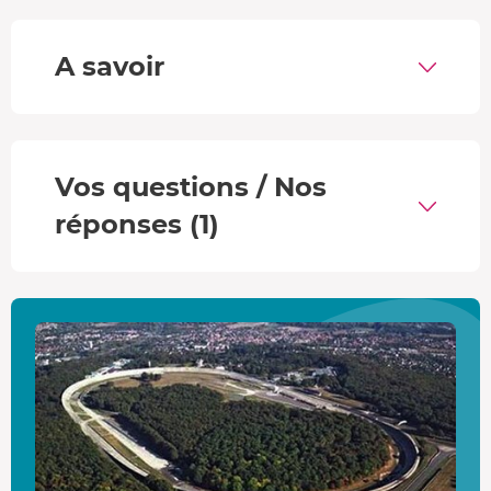
vous recevez votre
diplôme
.
Alpine A110
A savoir
Renault fait revivre la légendaire Alpine avec une version
dynamique et relooké. Ce petit coupé sportif est doté
d'un moteur 4 cylindres de 292 ch qui lui permet
d'effectuer le 0 à 100 km/h en 4.4 sec. Avec ses lignes
Vos questions / Nos
modernes, elle atteint une
vitesse max. de 260 km/h
.
réponses (1)
Circuit de Montlhéry
Construit 1924, l'
autodrome de Linas-Montlhéry
est un
circuit prestigieux de 3.4 km, et d'1.5 km de piste d'essai
sur laquelle vous évoluerez. Véritable terrain de jeu pour
les amateurs de conduite sportive, avec ses courbes
rapides et ses épingles, il est aussi labellisé Patrimoine du
ème
XX
siècle. Entouré de verdure, c'est le lieu parfait pour
votre stage de pilotage.