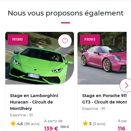
Nous vous proposons également
PROMO
PROMO
Stage en Lamborghini
Stage en Porsche 911 
Huracan - Circuit de
GT3 - Circuit de Montl
Montlhéry
Essonne - 91
Essonne - 91
À partir de
À parti
4,6
5
199 €
139 €
116 €