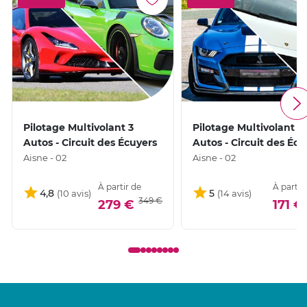
Pilotage Multivolant 3
Pilotage Multivolant 2
Autos - Circuit des Écuyers
Autos - Circuit des Écu
Aisne - 02
Aisne - 02
À partir de
À partir
4,8
5
349 €
279 €
171 €