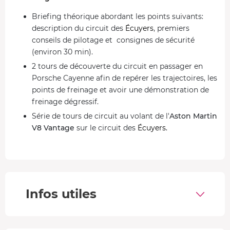
Briefing théorique abordant les points suivants:
description du circuit des
Écuyers
, premiers
conseils de pilotage et consignes de sécurité
(environ 30 min).
2 tours de découverte du circuit en passager en
Porsche Cayenne afin de repérer les trajectoires, les
points de freinage et avoir une démonstration de
freinage dégressif.
Série de tours de circuit au volant de l'
Aston Martin
V8 Vantage
sur le circuit des
Écuyers.
Remise de diplôme
Aston Martin V8 Vantage
L'Aston Martin Vantage à une puissance maxi de 510 ch.
Infos utiles
Elle possède une boîte de vitesse 6 rapports ou de
palettes au volant (selon modèle du jour). Sa
vitesse maxi
est de 310 km/h
. Elle peut atteindre le 100 km/h en 3,6