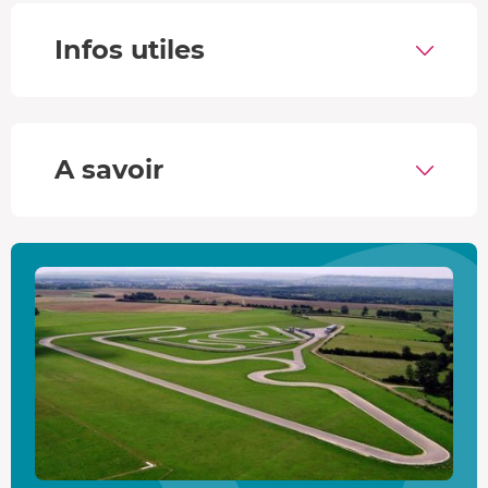
recevrez un
diplôme de pilotage
.
Infos utiles
L'Audi R8 V10
Cette allemande au
V10 5,2L
vous attend dans les stands
du circuit de l'Auxois. Cette bête de course est facilement
reconnaissable avec ses sideblades qui permettent le
A savoir
refroidissement de la motorisation. Il faut dire qu'avec
620 chevaux de développés, il faut une aération optimale
!
Le bruit de son moteur est lui aussi particulier et très
apprécié des connaisseurs, surtout lorsque l'aiguille
approche les
100 km/h en 3,1 secondes
, sans parler du
moment où les
331 km/h de pointe
ne sont pas loin
d'être atteints.
Circuit de l'Auxois Sud
La
piste de 1.5 km
semble traverser des parcelles d'herbe