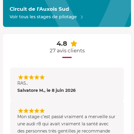
immenses qui sont en fait les garantes de votre
sécurité
.
Circuit de l'Auxois Sud
Tout a été mis en œuvre pour que ce
circuit de
Bourgogne
offre le meilleur de lui-même aux
Voir tous les stages de pilotage
pratiquants, et le pari est réussi.
Vous apprécierez la
grande variété de virages
, la largeur
4.8
de piste (10 m) et la belle
ligne droite de 406 mètres
, qui
permettent de rouler de manière optimale malgré les
27 avis clients
grandes vitesses atteintes. Nous vous attendons sur le
circuit près de Pouilly-en-Auxois
.
RAS..
Salvatore M., le 8 juin 2026
Mon stage c'est passé vraiment a merveille sur
une audi r8 qui avait vraiment la santé avec
des personnes très gentilles je recommande