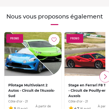
Nous vous proposons également
PROMO
PROMO
Pilotage Multivolant 2
Stage en Ferrari F8 Tr
Autos - Circuit de l'Auxois-
- Circuit de Pouilly-en-
Sud
Auxois
Côte d'or - 21
Côte d'or - 21
À partir de
À partir
5
4,7