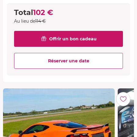
Total
102 €
Au lieu de
114 €
Offrir un bon cadeau
Réserver une date