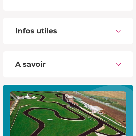
Vous lancez la GT à pleine puissance sur l'asphalte
et c'est parti pour un stage Corvette chargé en
sensations !
Vous enchaînez les tours de piste
et au fur et à
Infos utiles
mesure vous prenez confiance en vos capacités
pour prendre un maximum de plaisir.
C'est déjà l'heure de retourner aux stands. Après un
débriefing
et la remise d'un
diplôme
de conduite,
votre stage de pilotage en
Corvette C8
touche à sa
A savoir
fin.
La Chevrolet Corvette C8 Stingray : un vent d'air frais
Vous avez la chance de piloter une véritable légende du
monde de l'automobile. La
Corvette
est une voiture qui
représente l'Amérique dans l'imaginaire de bon nombre
de mordus de vitesse et aujourd'hui, vous avez la chance
de prendre son volant. Cette
8e génération
est un vrai
tournant dans son histoire. Une nouvelle silhouette et un
moteur installé à l'arrière pour la première fois en font le