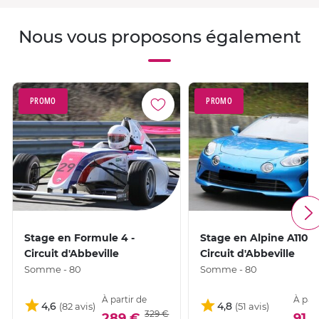
Nous vous proposons également
PROMO
PROMO
Stage en Formule 4 -
Stage en Alpine A110S 
Circuit d'Abbeville
Circuit d'Abbeville
Somme - 80
Somme - 80
À partir de
À part
4,6
4,8
329 €
289 €
91 