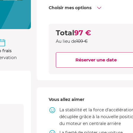
Choisir mes options
Total
97 €
Au lieu de
109 €
 frais
ervation
Réserver une date
Vous allez aimer
La stabilité et la force d'accélératio
décuplée grâce à la nouvelle positi
du moteur en centrale arrière
La fierté de piloter une voiture