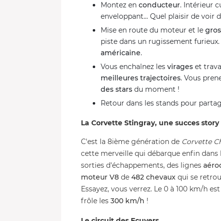
Montez en
conducteur
. Intérieur 
enveloppant... Quel plaisir de voir 
Mise en route du moteur et le
gros
piste dans un rugissement furieux.
américaine
.
Vous enchaînez les
virages
et trava
meilleures trajectoires
. Vous pren
des stars
du moment !
Retour dans les stands pour parta
La Corvette Stingray, une succes stor
C'est la 8ième génération de
Corvette C
cette merveille qui débarque enfin dans l
sorties d'échappements, des lignes
aéro
moteur V8
de
482 chevaux
qui se retro
Essayez, vous verrez. Le 0 à 100 km/h e
frôle les
300 km/h
!
Le circuit des Ecuyers