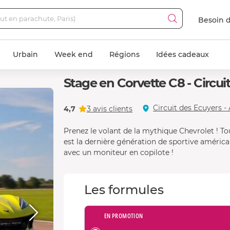
Besoin d
Urbain
Week end
Régions
Idées cadeaux
Stage en Corvette C8 - Circui
Circuit des Ecuyers -
4,7
3 avis clients
Prenez le volant de la mythique Chevrolet ! T
est la dernière génération de sportive américai
avec un moniteur en copilote !
Les formules
EN PROMOTION