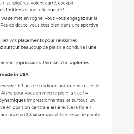
cuir, surpiqûres, volant carré, cockpit
des
finitions
d'une telle qualité !
 V8
se met en rogne. Vous vous engagez sur la
 Pas de doute, vous êtes bien dans une
sportive
illez vos
placements
pour réussir les
ez surtout beaucoup de plaisir a conduire l'
une
ger vos
impressions
. Remise d'un
diplôme
.
y made in USA
hevrolet
. 69 ans de tradition automobile et voilà
'Aisne pour vous en mettre plein la vue ! 4
dynamiques
impressionnantes, et surtout, un
uve en
position centrale arrière
. De la folie ?
st annoncé en
3,5 secondes
et la vitesse de pointe