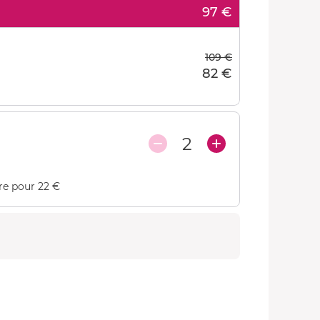
97 €
109 €
82 €
2
re pour 22 €