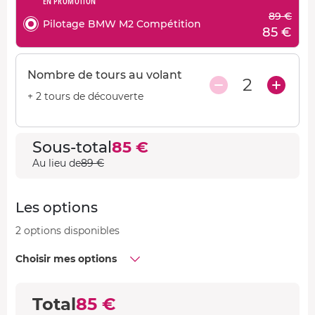
EN PROMOTION
89 €
Pilotage BMW M2 Compétition
85 €
Nombre de tours au volant
2
+ 2 tours de découverte
Sous-total
85 €
Au lieu de
89 €
Les options
2 options disponibles
Choisir mes options
Total
85 €