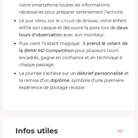
votre smartphone toutes les informations
nécessaires pour préparer sereinement l’activité.
Le jour venu, sur le c
ircuit de Brissac
, votre enfant
enfile son casque et découvre la piste lors de
deux
tours d’observation
avec son moniteur.
Puis vient l’instant magique :
il prend le volant de
la
BMW M2 Competition
pour plusieurs tours
encadrés, gagne en confiance et en technique à
chaque passage.
La journée s’achève sur un
débrief personnalisé
et
la remise d’un
diplôme
, symbole d’une première
expérience de pilotage réussie.
Une approche fun, pédagogique ou les deux, c'est
vous qui décidez !
Tout au long du stage, le moniteur adapte son
enseignement au rythme de votre enfant, afin de
Infos utiles
renforcer sa maîtrise et son plaisir de conduire.