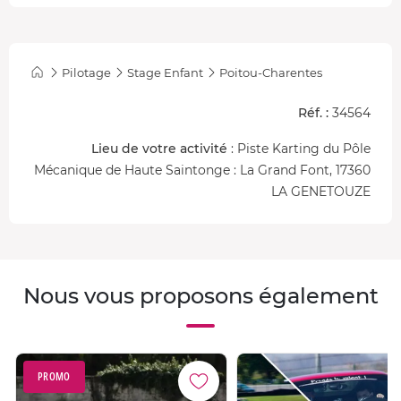
conduite sur circuit… Tout ça en sécurité grâce à son
moniteur qui peut intervenir avec les doubles
commandes.
Pilotage
Stage Enfant
Poitou-Charentes
Le circuit de Haute Saintonge
Réf. :
34564
Le circuit de karting de
Haute Saintonge
propose un
Lieu de votre activité
: Piste Karting du Pôle
parcours rapide et technique d'une longueur de
1 km
,
Mécanique de Haute Saintonge : La Grand Font, 17360
comportant divers virages serrés et lignes droites. Conçu
LA GENETOUZE
pour offrir des sensations intenses, ce tracé promet des
défis palpitants pour votre enfant !
Nous vous proposons également
PROMO