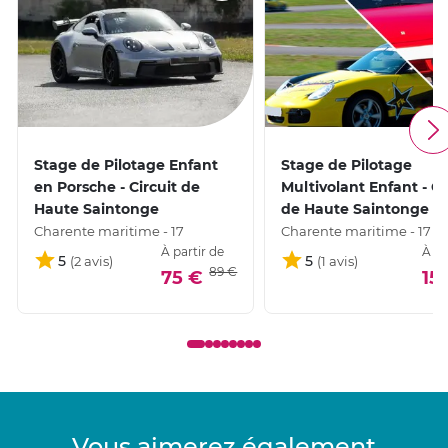
Stage de Pilotage Enfant
Stage de Pilotage
en Porsche - Circuit de
Multivolant Enfant - Ci
Haute Saintonge
de Haute Saintonge
Charente maritime - 17
Charente maritime - 17
À partir de
À pa
5
5
89 €
75 €
15
Vous aimerez également