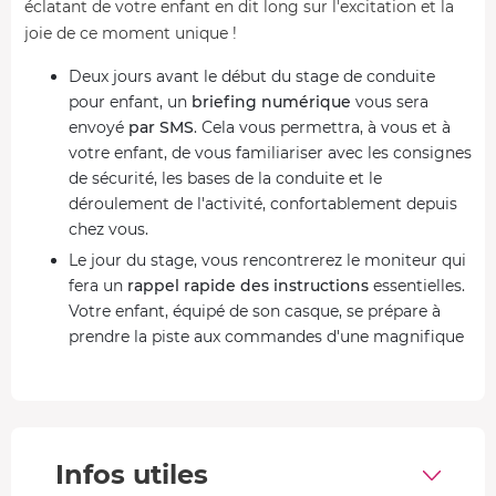
éclatant de votre enfant en dit long sur l'excitation et la
joie de ce moment unique !
Deux jours avant le début du stage de conduite
pour enfant, un
briefing numérique
vous sera
envoyé
par SMS
. Cela vous permettra, à vous et à
votre enfant, de vous familiariser avec les consignes
de sécurité, les bases de la conduite et le
déroulement de l'activité, confortablement depuis
chez vous.
Le jour du stage, vous rencontrerez le moniteur qui
fera un
rappel rapide des instructions
essentielles.
Votre enfant, équipé de son casque, se prépare à
prendre la piste aux commandes d'une magnifique
voiture italienne.
Pour débuter, il montera
en passager
dans une
voiture de reconnaissance conduite par le moniteur
pour
deux tours de découverte
, afin de repérer les
Infos utiles
sections techniques du circuit.