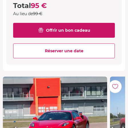
Total
95 €
Au lieu de
99 €
Offrir un bon cadeau
Réserver une date