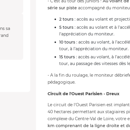
- C'est au tour des juniors !
Au volant de 
série sur piste
accompagné du moniteur e
2 tours
: accès au volant et project
5 tours
: accès au volant et à l'acc
ans sa
l'appréciation du moniteur.
rand
10 tours
: accès au volant, à l'accél
tour, à l'appréciation du moniteur.
15 tours
: accès au volant, à l'accél
tour, au passage des vitesses dès le
- A la fin du roulage, le moniteur débrie
pédagogique.
Circuit de l'Ouest Parisien - Dreux
Le circuit de l'Ouest Parisien est implant
40 hectares permettant aux stagiaires pilo
complexe du Centre-Val de Loire, votre
km comprenant de la ligne droite et du