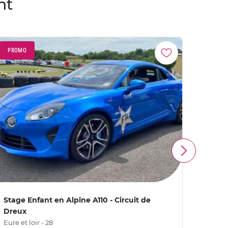
nt
PROMO
Stage Enfant en Alpine A110 - Circuit de
Sessi
Dreux
Eure et
Eure et loir - 28