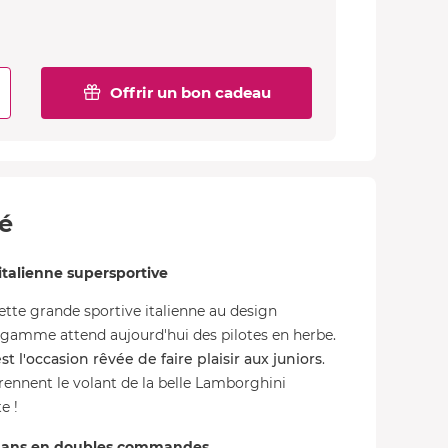
Offrir un bon cadeau
té
italienne supersportive
ette grande sportive italienne au design
gamme attend aujourd'hui des pilotes en herbe.
t l'occasion rêvée de faire plaisir aux juniors
.
prennent le volant de la belle Lamborghini
e !
18 ans en doubles commandes