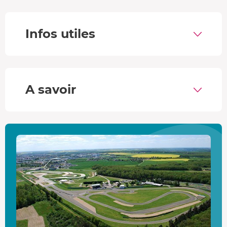
Cette légende américaine a tout pour impressionner :
421
chevaux
et une conduite fluide pour la
Mustang V8
avec
sa boîte séquentielle à palettes, et
760 chevaux
pour la
Infos utiles
Shelby GT 500
, qui pousse les sensations à leur
maximum. Avec les doubles commandes pour un
pilotage sécurisé, tout est réuni pour une première
expérience mémorable.
A savoir
Progresser en toute sécurité
Formule Fun
Le stagiaire contrôle le volant et apprend la projection du
regard le temps de 2 tours de piste.
Formule Bronze
Le stagiaire accède au volant et apprend à projeter le
regard sur 5 tours de piste. Dans le dernier tour, si le
moniteur professionnel juge qu'il est prêt, il accède à
l’accélérateur.