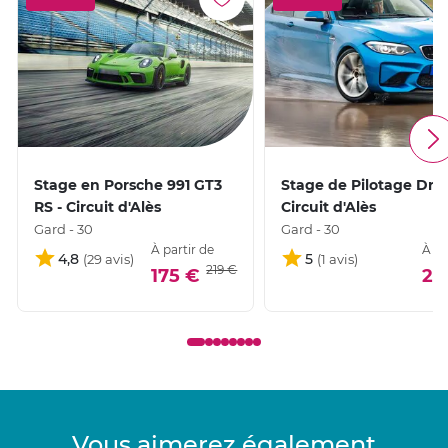
Stage en Porsche 991 GT3
Stage de Pilotage Drift
RS - Circuit d'Alès
Circuit d'Alès
Gard - 30
Gard - 30
À partir de
À pa
4,8
5
219 €
175 €
27
Vous aimerez également