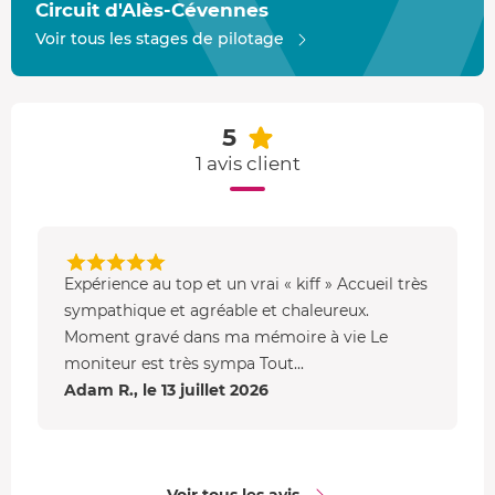
Circuit d'Alès-Cévennes
Circuit d'Alès
Voir tous les stages de pilotage
Le Pôle Mécanique d'Alès vous attend avec sa piste de
2,3
km
qui va vous faire vivre des moments de pure
adrénaline ! Avec des virages surprenants qui mettront
5
vos talents de pilote à l'épreuve et une longue ligne
1 avis client
droite où vous pourrez vraiment libérer la puissance de la
Porsche
, cet endroit est le terrain de jeu parfait pour un
stage inoubliable. Préparez-vous à dévaler la piste et à
faire vrombir les moteurs pour une expérience
mémorable !
Expérience au top et un vrai « kiff » Accueil très
sympathique et agréable et chaleureux.
Moment gravé dans ma mémoire à vie Le
moniteur est très sympa Tout...
Adam R., le 13 juillet 2026
Voir tous les avis