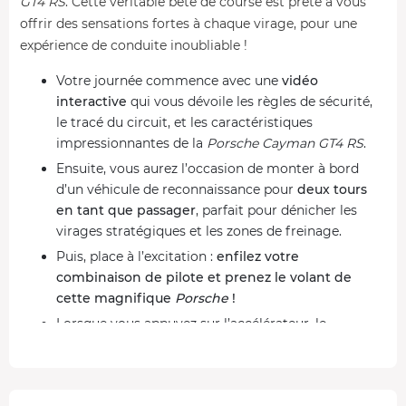
GT4 RS
. Cette véritable bête de course est prête à vous
offrir des sensations fortes à chaque virage, pour une
expérience de conduite inoubliable !
Votre journée commence avec une
vidéo
interactive
qui vous dévoile les règles de sécurité,
le tracé du circuit, et les caractéristiques
impressionnantes de la
Porsche Cayman GT4 RS
.
Ensuite, vous aurez l’occasion de monter à bord
d’un véhicule de reconnaissance pour
deux tours
en tant que passager
, parfait pour dénicher les
virages stratégiques et les zones de freinage.
Puis, place à l’excitation :
enfilez votre
combinaison de pilote et prenez le volant de
cette magnifique
Porsche
!
Lorsque vous appuyez sur l’accélérateur, le
rugissement du moteur fait monter l’adrénaline en
flèche. À chaque tour, vous gagnez en assurance et
apprenez à maîtriser la piste avec aisance.