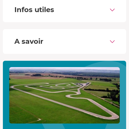
Avec son
moteur atmosphérique
de
420 chevaux
, elle
Infos utiles
est capable de vous faire grimper au-delà de 300 km/h en
vitesse de pointe. La
boite PDK
particulièrement efficace
enchaîne les rapports en une fraction de seconde, de quoi
réaliser le
0 à 100 km/h
en 3,9 secondes seulement !
A savoir
Le circuit de Pouilly-en-Auxois
D'une longueur de
1,5km
, la piste asphalte de l'Auxois Sud
comporte
8 virages
et une superbe
ligne droite de
400m
. Des travaux de modernisation ont permis la mise
en place de vibreurs et de larges zones de dégagement...
Chaque détail est pensé pour assurer une
sécurité
optimale
à chaque instant.