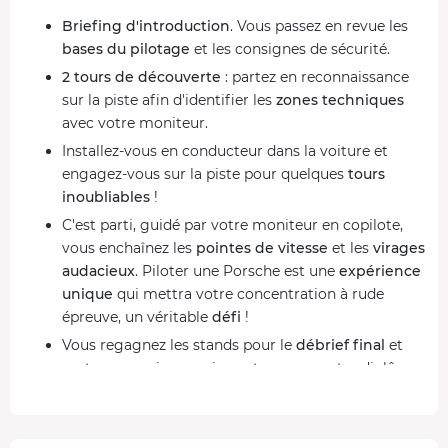
Briefing d'introduction
. Vous passez en revue les
bases du pilotage
et les consignes de sécurité.
2 tours de découverte
: partez en reconnaissance
sur la piste afin d'identifier les
zones techniques
avec votre moniteur.
Installez-vous en conducteur dans la voiture et
engagez-vous sur la piste pour quelques
tours
inoubliables
!
C'est parti, guidé par votre moniteur en copilote,
vous enchaînez les
pointes de vitesse
et les
virages
audacieux
. Piloter une Porsche est une
expérience
unique
qui mettra votre concentration à rude
épreuve, un véritable
défi
!
Vous regagnez les stands pour le
débrief final
et
partagez vos impressions et recevez votre diplôme.
La Porsche 718 Cayman GT4, une voiture de caractère
Cette allemande est une
légende
du
sport automobile
!