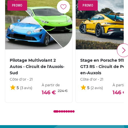
PROMO
PROMO
Pilotage Multivolant 2
Stage en Porsche 911 
Autos - Circuit de l'Auxois-
GT3 RS - Circuit de Poui
Sud
en-Auxois
Côte d'or - 21
Côte d'or - 21
À partir de
À partir 
5
5
224 €
146 €
146 €