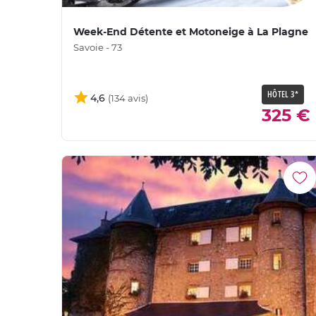
Week-End Détente et Motoneige à La Plagne
Savoie - 73
HÔTEL 3*
4,6
325 €