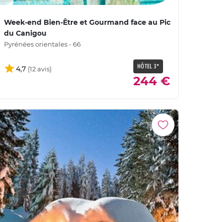
Week-end Bien-Être et Gourmand face au Pic
du Canigou
Pyrénées orientales - 66
HÔTEL 3*
4,7
244 €