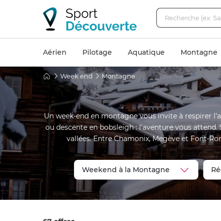
Aérien
Pilotage
Aquatique
Montagne
Week end
Montagne
Un week-end en montagne vous invite à respirer l'a
ou descente en bobsleigh : l'aventure vous attend
vallées. Entre Chamonix, Megève et Font-Ro