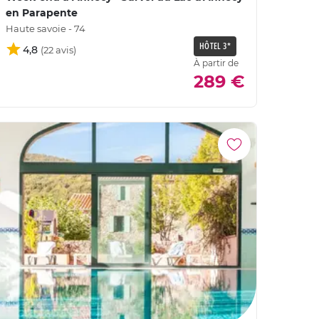
en Parapente
Haute savoie - 74
HÔTEL 3*
4,8
À partir de
289 €