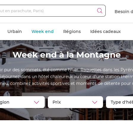
Besoin d
Urbain
Week end
Régions
Idées cadeaux
Week end à la Montagne
ir pur des sommets, été comme hiver. Raquettes dans les Pyrénées
. Séjournez dans un hôtel chaleureux au cœur d'une station ther
meu, combinez activités sportives et moments de détente pour u