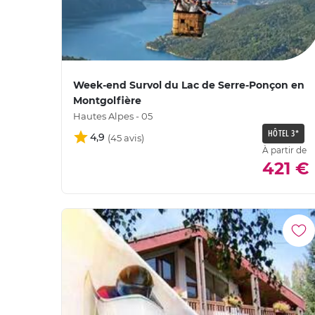
Week-end Survol du Lac de Serre-Ponçon en
Montgolfière
Hautes Alpes - 05
HÔTEL 3*
4,9
À partir de
421 €