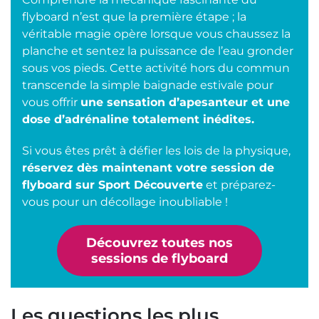
flyboard n’est que la première étape ; la
véritable magie opère lorsque vous chaussez la
planche et sentez la puissance de l’eau gronder
sous vos pieds. Cette activité hors du commun
transcende la simple baignade estivale pour
vous offrir
une sensation d’apesanteur et une
dose d’adrénaline totalement inédites.
Si vous êtes prêt à défier les lois de la physique,
réservez dès maintenant votre session de
flyboard sur Sport Découverte
et préparez-
vous pour un décollage inoubliable !
Découvrez toutes nos
sessions de flyboard
Les questions les plus