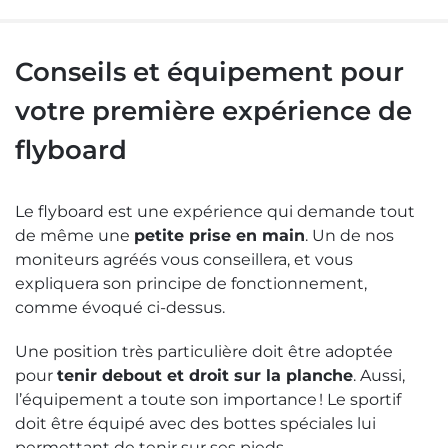
au
rd
Flyboar
à
Étretat
Conseils et équipement pour
en
Norman
votre première expérience de
flyboard
Le flyboard est une expérience qui demande tout
de même une
petite prise en main
. Un de nos
moniteurs agréés vous conseillera, et vous
expliquera son principe de fonctionnement,
comme évoqué ci-dessus.
Une position très particulière doit être adoptée
pour
tenir debout et droit sur la planche
. Aussi,
l’équipement a toute son importance ! Le sportif
doit être équipé avec des bottes spéciales lui
permettant de tenir sur ses pieds.