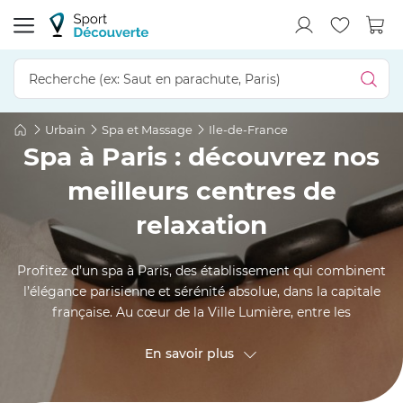
Urbain
Spa et Massage
Ile-de-France
Spa à Paris : découvrez nos
meilleurs centres de
relaxation
Profitez d’un spa à Paris, des établissement qui combinent
l’élégance parisienne et sérénité absolue, dans la capitale
française. Au cœur de la Ville Lumière, entre les
monuments emblématiques des Champs-Élysées et le
charme bohème de Montmartre, offrez-vous une
En savoir plus
parenthèse bien-être luxueuse dans un spa. Soins haut de
gamme mêlant rituels ancestraux orientaux et techniques