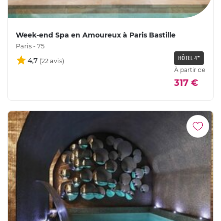
Week-end Spa en Amoureux à Paris Bastille
Paris - 75
HÔTEL 4*
4,7
À partir de
317 €