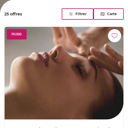
innovantes : chaque instant promet une relaxation
profonde. Vivez un voyage sensoriel raffiné dans les
25 offres
Filtrer
Carte
instituts les plus prestigieux de Paris.
PROMO