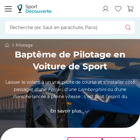
Pilotage
Baptême de Pilotage en
Voiture de Sport
Laisser le volant à un vrai pilote de course et s'installer côté
passager d'une
Ferrari
, d'une
Lamborghini
ou d'une
Porsche
lancée à pleine vitesse : c'est tout l'esprit du
baptême en voiture de sport
. Pas besoin de permis, pas
besoin d'expérience. Vous bouclez votre harnais, le moteur
En savoir plus
monte dans les tours, et le pilote vous offre une
démonstration de conduite sportive comme on n'en vit pas
tous les jours. Freinages tardifs, trajectoires léchées,
accélérations qui collent au siège : vous êtes aux premières