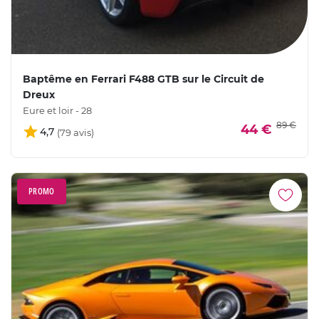
Baptême en Ferrari F488 GTB sur le Circuit de
Dreux
Eure et loir - 28
89 €
44 €
4,7
PROMO