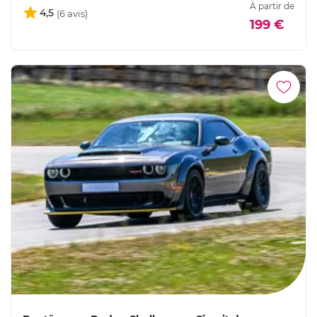
À partir de
4,5
199 €