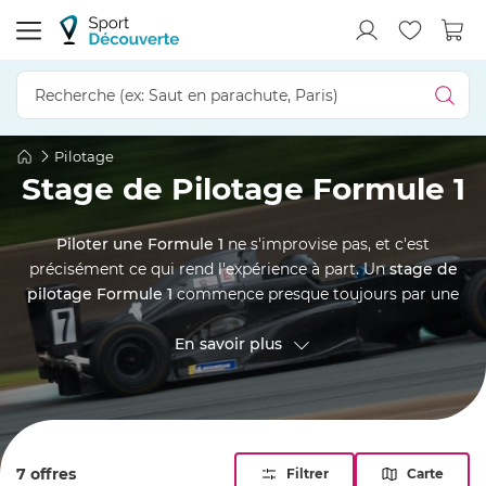
Pilotage
Stage de Pilotage Formule 1
Piloter une Formule 1
ne s'improvise pas, et c'est
précisément ce qui rend l'expérience à part. Un
stage de
pilotage Formule 1
commence presque toujours par une
mise en jambes en
Formule Renault
, le temps d'apprivoiser
le baquet, la boîte séquentielle et les appuis d'une
En savoir plus
monoplace de compétition. Vient ensuite le moment que
vous attendiez : cockpit ouvert, asphalte à quelques
centimètres, freinages qui vous décollent du siège et
accélérations de catégorie reine. En
France
comme en
Espagne
, nos stages F1 se déroulent sur de vrais circuits de
7 offres
Filtrer
Carte