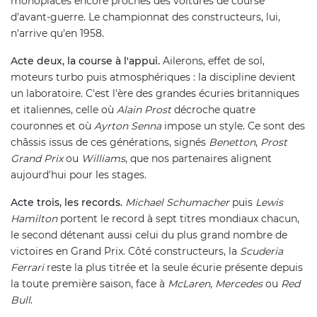
monoplaces encore proches des voitures de course
d'avant-guerre. Le championnat des constructeurs, lui,
n'arrive qu'en 1958.
Acte deux, la course à l'appui.
Ailerons, effet de sol,
moteurs turbo puis atmosphériques : la discipline devient
un laboratoire. C'est l'ère des grandes écuries britanniques
et italiennes, celle où
Alain Prost
décroche quatre
couronnes et où
Ayrton Senna
impose un style. Ce sont des
châssis issus de ces générations, signés
Benetton
,
Prost
Grand Prix
ou
Williams
, que nos partenaires alignent
aujourd'hui pour les stages.
Acte trois, les records.
Michael Schumacher
puis
Lewis
Hamilton
portent le record à sept titres mondiaux chacun,
le second détenant aussi celui du plus grand nombre de
victoires en Grand Prix. Côté constructeurs, la
Scuderia
Ferrari
reste la plus titrée et la seule écurie présente depuis
la toute première saison, face à
McLaren
,
Mercedes
ou
Red
Bull
.