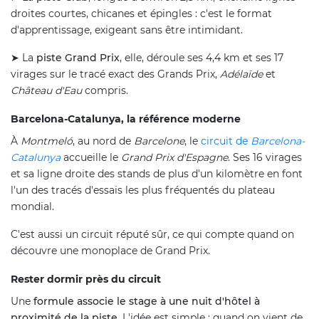
droites courtes, chicanes et épingles : c'est le format
d'apprentissage, exigeant sans être intimidant.
➤ La
piste Grand Prix
, elle, déroule ses 4,4 km et ses 17
virages sur le tracé exact des Grands Prix,
Adélaïde
et
Château d'Eau
compris.
Barcelona-Catalunya, la référence moderne
À
Montmeló
, au nord de
Barcelone
, le
circuit de
Barcelona-
Catalunya
accueille le
Grand Prix d'Espagne
. Ses 16 virages
et sa ligne droite des stands de plus d'un kilomètre en font
l'un des tracés d'essais les plus fréquentés du plateau
mondial.
C'est aussi un circuit réputé sûr, ce qui compte quand on
découvre une monoplace de Grand Prix.
Rester dormir près du circuit
Une
formule associe le stage à une nuit d'hôtel à
proximité de la piste
. L'idée est simple : quand on vient de