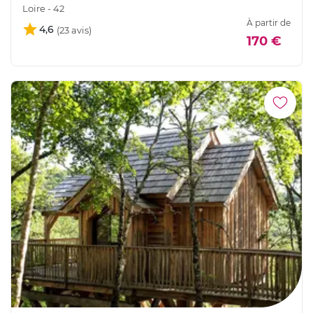
Loire - 42
À partir de
4,6
170 €