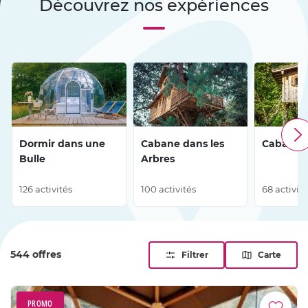
Découvrez nos expériences
pour des moments inoubliables et ressourçants.
Dormir dans une
Cabane dans les
Cabane su
Bulle
Arbres
126 activités
100 activités
68 activit
544 offres
Filtrer
Carte
PROMO