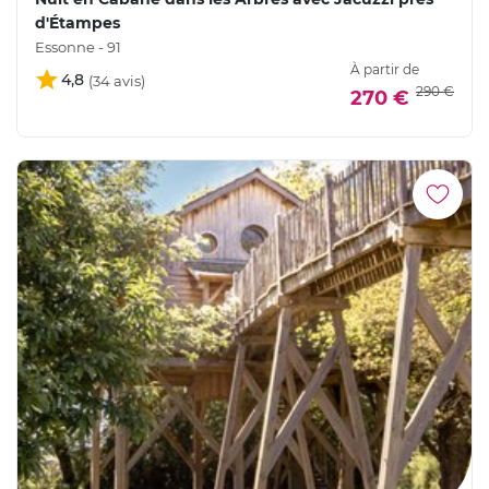
d'Étampes
Essonne - 91
À partir de
4,8
290 €
270 €