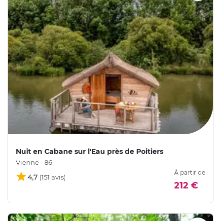
Nuit en Cabane sur l'Eau près de Poitiers
Vienne - 86
À partir de
4,7
212 €