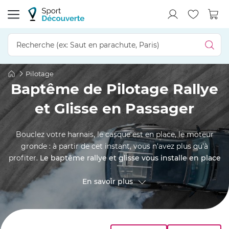
Pilotage
Baptême de Pilotage Rallye
et Glisse en Passager
Bouclez votre harnais, le casque est en place, le moteur
gronde : à partir de cet instant, vous n'avez plus qu'à
profiter.
Le baptême rallye et glisse vous installe en place
passager
d'une voiture de course, aux côtés d'un pilote
professionnel qui maîtrise la dérive sur le bout des doigts.
En savoir plus
Dérapages contrôlés, freinages tardifs, accélérations
franches en sortie de virage : vous vivez de l'intérieur ce
que ressent un pilote, sans avoir à toucher le volant. Une
expérience à sensations fortes, accessible sans permis, qui