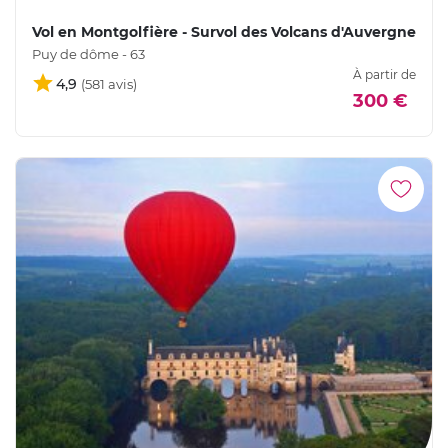
Vol en Montgolfière - Survol des Volcans d'Auvergne
Puy de dôme - 63
À partir de
4,9
300 €