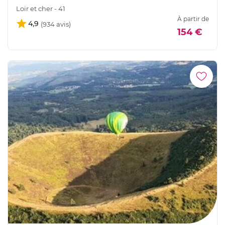
Loir et cher - 41
À partir de
4,9
154 €