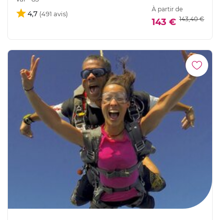
À partir de
4,7
143,40 €
143 €