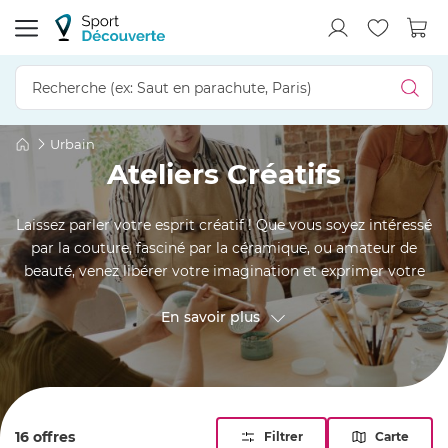
Urbain
Ateliers Créatifs
Laissez parler votre esprit créatif ! Que vous soyez intéressé
par la couture, fasciné par la céramique, ou amateur de
beauté, venez libérer votre imagination et exprimer votre
talent. Des moments de découverte et de partage vous
attendent, durant lesquels vous apprendrez des techniques
En savoir plus
uniques tout en vous amusant. Réservez votre activité dès
maintenant et laissez votre créativité briller. Faites de
chaque atelier créatif une expérience inoubliable !
16 offres
Filtrer
Carte