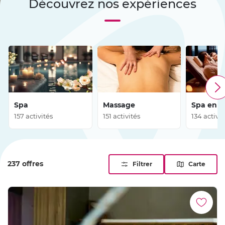
Découvrez nos expériences
techniques de relaxation. Seul ou à deux, offrez-vous un
moment de relaxation et savourez les bienfaits d’un
massage ou d’un soin du corps.
Spa
Massage
Spa en 
157 activités
151 activités
134 activit
237 offres
Filtrer
Carte