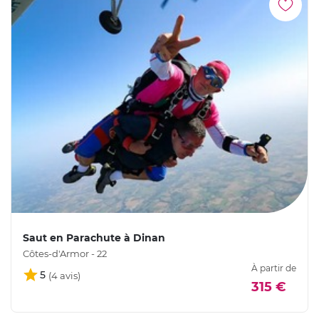
Saut en Parachute à Dinan
Côtes-d'Armor - 22
À partir de
5
315 €