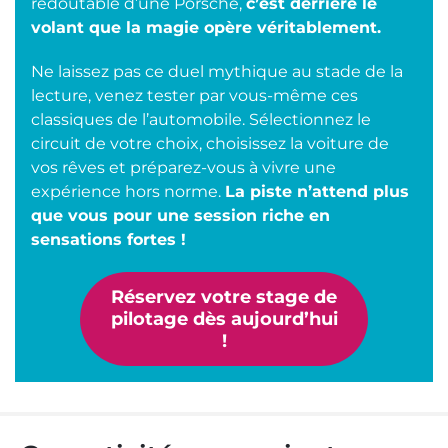
redoutable d’une Porsche,
c’est derrière le
volant que la magie opère véritablement.
Ne laissez pas ce duel mythique au stade de la
lecture, venez tester par vous-même ces
classiques de l’automobile. Sélectionnez le
circuit de votre choix, choisissez la voiture de
vos rêves et préparez-vous à vivre une
expérience hors norme.
La piste n’attend plus
que vous pour une session riche en
sensations fortes !
Réservez votre stage de
pilotage dès aujourd’hui
!