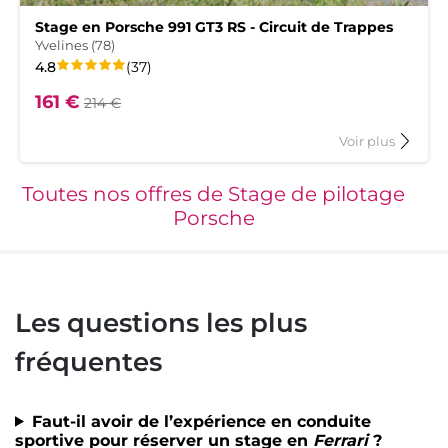
Stage en Porsche 991 GT3 RS - Circuit de Trappes
Yvelines (78)
La
sur
avis
4.8
(37
)
note
5.
161 €
de
214 €
ce
produit
à
Voir plus
est
s
propos
du
t
produit
Toutes nos offres de Stage de pilotage
Stage
Porsche
en
he
Porsche
991
GT3
RS
-
Les questions les plus
Circuit
de
Trappes
fréquentes
et
Faut-il avoir de l’expérience en conduite
sportive pour réserver un stage en
Ferrari
?