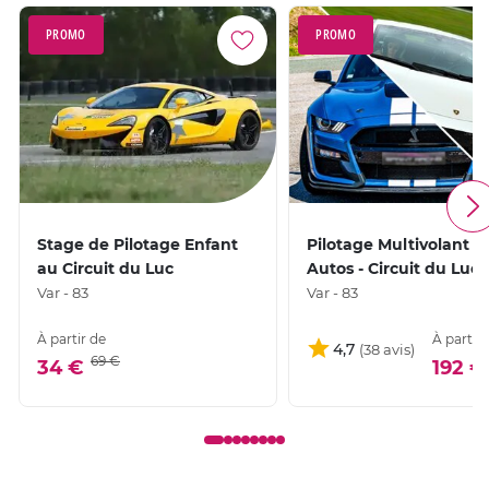
PROMO
PROMO
Stage de Pilotage Enfant
Pilotage Multivolant 2
au Circuit du Luc
Autos - Circuit du Luc
Var - 83
Var - 83
À partir de
À partir 
4,7
69 €
34 €
192 €