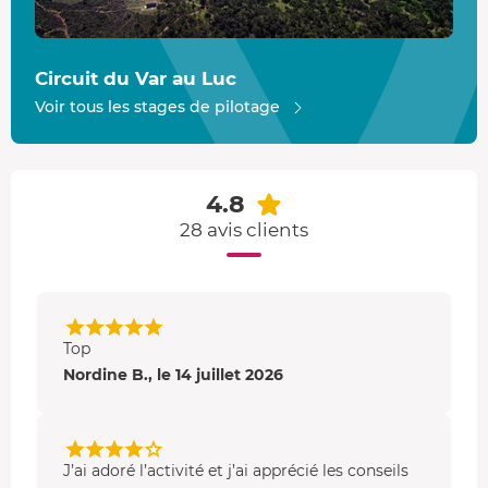
Situé dans le sud de la France et plus précisément dans le
Var
, le circuit du Luc est doté d'une piste asphalte de
2,2
Circuit du Var au Luc
km
à la fois technique et rapide. Entre ses virages serrés,
Voir tous les stages de pilotage
ses courbes rapides et ses lignes droites, frayez-vous un
chemin et partez à l'assaut du meilleur temps au tour !
4.8
28 avis clients
Top
Nordine B., le 14 juillet 2026
J’ai adoré l’activité et j’ai apprécié les conseils