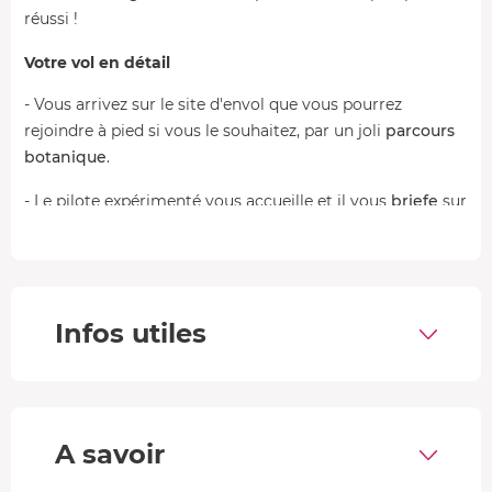
réussi !
Votre vol en détail
- Vous arrivez sur le site d'envol que vous pourrez
rejoindre à pied si vous le souhaitez, par un joli
parcours
botanique
.
- Le pilote expérimenté vous accueille et il vous
briefe
sur
le parapente biplace, les règles de sécurité et le
programme de vol. Vous vous installez avec le
professionnel dans la sellette.
- Depuis une pente douce, vous parcourez quelques
Infos utiles
mètres et c'est le
décollage
. Vous prenez de l'altitude et
admirez un point de vue unique.
- A la fin de la session, vous
atterrissez
délicatement sur
la route de Napoléon.
A savoir
Votre programme