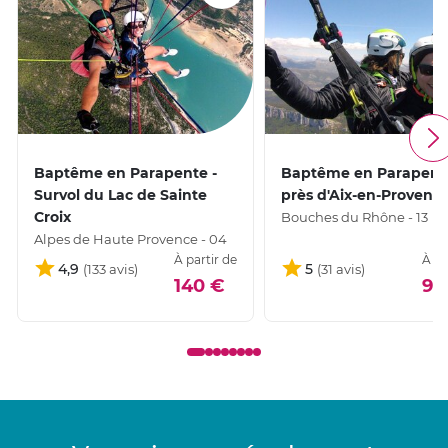
Baptême en Parapente -
Baptême en Parapent
Survol du Lac de Sainte
près d'Aix-en-Provenc
Croix
Bouches du Rhône - 13
Alpes de Haute Provence - 04
À partir de
À pa
4,9
5
140 €
99