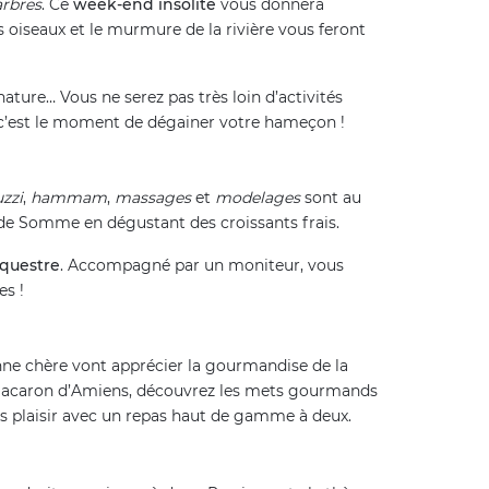
arbres
. Ce
week-end insolite
vous donnera
es oiseaux et le murmure de la rivière vous feront
nature… Vous ne serez pas très loin d’activités
 c’est le moment de dégainer votre hameçon !
uzzi
,
hammam
,
massages
et
modelages
sont au
e de Somme en dégustant des croissants frais.
questre
. Accompagné par un moniteur, vous
es !
e chère vont apprécier la gourmandise de la
 le macaron d’Amiens, découvrez les mets gourmands
us plaisir avec un repas haut de gamme à deux.