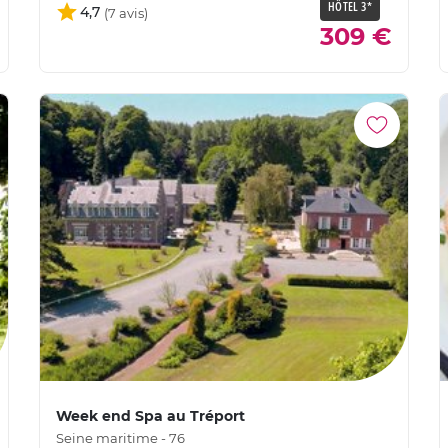
HÔTEL 3*
4,7
309 €
Week end Spa au Tréport
Seine maritime - 76