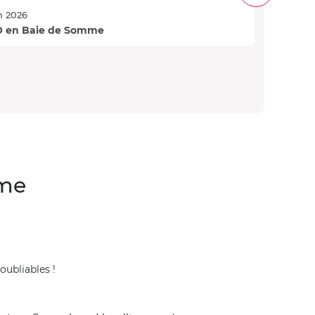
n 2026
Jacque
'Ô en Baie de Somme
Avis 
mme
noubliables !