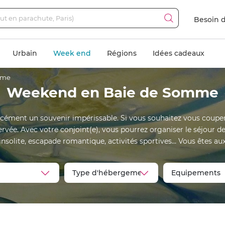
Besoin d
Urbain
Week end
Régions
Idées cadeaux
mme
Weekend en Baie de Somme
cément un souvenir impérissable. Si vous souhaitez vous couper
ervée. Avec votre conjoint(e), vous pourrez organiser le séjour 
nsolite, escapade romantique, activités sportives… Vous êtes a