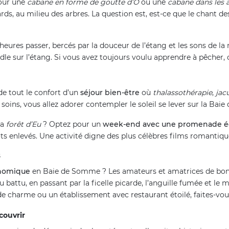
pour une
cabane en forme de goutte d’Ô
ou une
cabane dans les 
ards, au milieu des arbres. La question est, est-ce que le chant d
 heures passer, bercés par la douceur de l’étang et les sons de la 
e sur l’étang. Si vous avez toujours voulu apprendre à pêcher,
de tout le confort d’un
séjour bien-être
où
thalassothérapie
,
jac
soins, vous allez adorer contempler le soleil se lever sur la Bai
la
forêt d’Eu
? Optez pour un
week-end avec une promenade é
ts enlevés. Une activité digne des plus célèbres films romantiqu
s
nomique
en Baie de Somme ? Les amateurs et amatrices de bonn
eau battu, en passant par la ficelle picarde, l’anguille fumée et
e charme ou un établissement avec restaurant étoilé, faites-vo
couvrir