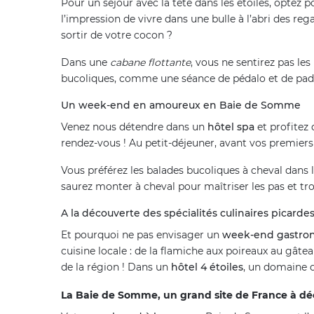
Pour un séjour avec la tête dans les étoiles, optez 
l’impression de vivre dans une bulle à l’abri des reg
sortir de votre cocon ?
Dans une
cabane flottante
, vous ne sentirez pas les
bucoliques, comme une séance de pédalo et de paddl
Un week-end en amoureux en Baie de Somme
Venez nous détendre dans un
hôtel spa
et profitez 
rendez-vous ! Au petit-déjeuner, avant vos premiers 
Vous préférez les balades bucoliques à cheval dans 
saurez monter à cheval pour maîtriser les pas et tro
A la découverte des spécialités culinaires picarde
Et pourquoi ne pas envisager un
week-end gastro
cuisine locale : de la flamiche aux poireaux au gât
de la région ! Dans un
hôtel 4 étoiles
, un domaine d
La Baie de Somme, un grand site de France à dé