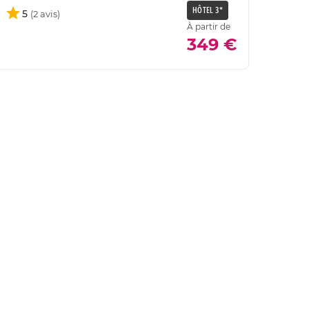
HÔTEL 3*
5
À partir de
349 €