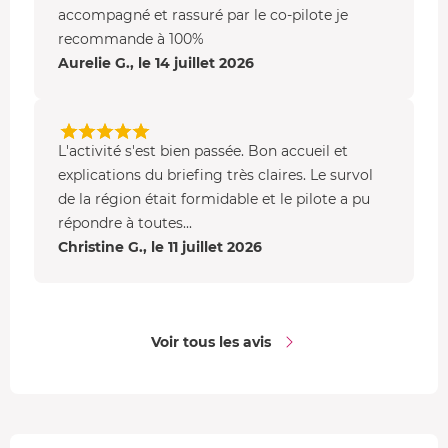
redécoller. Vous serez à l'abri dans le
cockpit fermé
par
accompagné et rassuré par le co-pilote je
une verrière. L'engin est entièrement équipé avec les
recommande à 100%
instruments
permettant un contrôle régulier de toutes
Aurelie G., le 14 juillet 2026
les constantes de vol.
L'activité s'est bien passée. Bon accueil et
explications du briefing très claires. Le survol
de la région était formidable et le pilote a pu
répondre à toutes...
Christine G., le 11 juillet 2026
Voir tous les avis