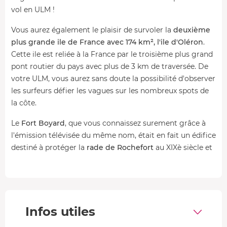
vol en ULM !
Vous aurez également le plaisir de survoler la
deuxième
plus grande ile de France avec 174 km², l'ile d'Oléron
.
Cette ile est reliée à la France par le troisième plus grand
pont routier du pays avec plus de 3 km de traversée. De
votre ULM, vous aurez sans doute la possibilité d'observer
les surfeurs défier les vagues sur les nombreux spots de
la côte.
Le
Fort Boyard
, que vous connaissez surement grâce à
l'émission télévisée du même nom, était en fait un édifice
destiné à protéger la
rade de Rochefort
au XIXè siècle et
s'est transformé en prison quelque temps après. Le passé
de ce monument classé est assez compliqué, car malgré
sa taille imposante et ses nombreuses possibilités
d'usage, il fût laissé à l'abandon et a même servi de cible
à l'armée allemande pendant la Seconde Guerre
Infos utiles
mondiale. Nous vous proposons de
découvrir cet édifice