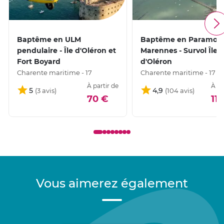
Baptême en ULM
Baptême en Paramote
pendulaire - Île d'Oléron et
Marennes - Survol Île
Fort Boyard
d'Oléron
Charente maritime - 17
Charente maritime - 17
À partir de
À pa
5
4,9
70 €
11
Vous aimerez également