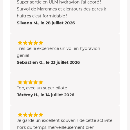
Super sortie en ULM hydravion j’ai adoré !
Pendant le survol d'une partie du
Poitou-
Survol de Marennes et alentours des parcs à
Charentes
, vous pourrez écouter les commentaires
huîtres c’est formidable !
de votre moniteur grâce au
casque-micro
, mais
Silvana M., le 28 juillet 2026
aussi lui poser toutes vos questions concernant la
région et l'appareil.
Vous terminerez votre expérience par un
amerrissage
en douceur sur l’eau.
Très belle expérience un vol en hydravion
génial
Les sites survolés
Sébastien G., le 23 juillet 2026
Durant ce vol, selon la formule choisie, vous découvrirez
les paysages spectaculaires de la Charente-Maritime : l'
île
d'Oléron
, le
Fort Boyard
, les
plages de la côte sauvage
,
Top, avec un super pilote
et l'océan qui se déploie à perte de vue.
Jérémy H., le 14 juillet 2026
Qu'est-ce qu'un ULM hydravion multiaxe ?
Vous serez à bord d'un
ULM multiaxe amphibie
. Il s'agit
d'un Ultra Léger Motorisé équipé de patins lui permettant
Je garde un excellent souvenir de cette activité
de
se poser sur l'eau
, de naviguer en surface et de
hors du temps merveilleusement bien