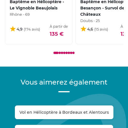
Baptême en Hélicoptère -
Baptême en Hélicoptè
Le Vignoble Beaujolais
Besançon - Survol des
Châteaux
Rhône - 69
Doubs - 25
À partir de
À pa
4,9
4,6
135 €
13
Vous aimerez également
Vol en Hélicoptère à Bordeaux et Alentours