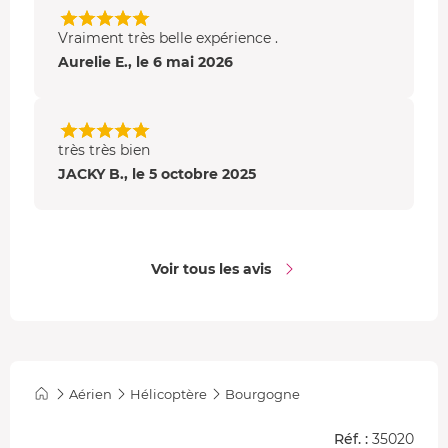
Vougeot
. Enfin, vous survolez les
vignes de Gevrey-
Vraiment très belle expérience .
Chambertin
.
Aurelie E., le 6 mai 2026
Formule 40 min
En plus des célèbres vignobles de
Chassagne-
Montrachet
,
Puligny-Montrachet, Meursault, Volnay,
très très bien
Pommard, Beaune, Nuits-St-Georges, Vosne-Romanée,
JACKY B., le 5 octobre 2025
Vougeot et Gevrey-Chambertin
, votre vol vous emmène
au-dessus de
Dijon
, la majestueuse capitale des Ducs de
Bourgogne. De là-haut, vous contemplez la ville et ses
monuments historiques
.
Voir tous les avis
Aérien
Hélicoptère
Bourgogne
Réf. :
35020