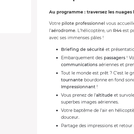
Au programme : traversez les nuages l
Votre
pilote professionnel
vous accueill
l'
aérodrome
. L'hélicoptère, un
R44
est po
avec ses immenses pâles !
Briefing de sécurité
et présentati
Embarquement des
passagers
! Vo
communications
aériennes et pre
Tout le monde est prêt ? C'est l
tournante
bourdonne en fond sonor
Impressionnant
!
Vous prenez de l'
altitude
et survol
superbes images aériennes.
Votre baptême de l'air en hélicoptè
douceur.
Partage des impressions et retour 