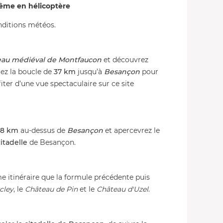
tême en hélicoptère
onditions météos.
au médiéval de Montfaucon
et découvrez
uez la boucle de
37 km
jusqu’à
Besançon
pour
fiter d’une vue spectaculaire sur ce site
48 km
au-dessus de
Besançon
et apercevrez le
itadelle
de Besançon.
tinéraire que la formule précédente puis
cley
, le
Château de Pin
et le
Château d'Uzel
.