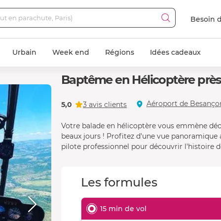
Besoin d
Urbain
Week end
Régions
Idées cadeaux
Baptême en Hélicoptère près
Aéroport de Besançon
5,0
3 avis clients
Votre balade en hélicoptère vous emmène décou
beaux jours ! Profitez d'une vue panoramique 
pilote professionnel pour découvrir l'histoire d
Les formules
15 min de vol