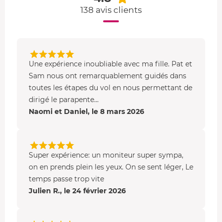
Le massif de Beauregard
138 avis clients
Vol de
10 min sensation
:
la station de la Clusaz - Manigod
les villages savoyards
Une expérience inoubliable avec ma fille. Pat et
le massif de Beauregard
Sam nous ont remarquablement guidés dans
Vous apercevrez le lac d'Annecy
toutes les étapes du vol en nous permettant de
dirigé le parapente...
Découvrez l'activité parapente
Naomi et Daniel, le 8 mars 2026
Le
baptême parapente à skis
est une activité aérienne
dérivée du parachute. C'est un aérostat composé d'une
aile en tissu. La pratique de ce vol libre est exercée par le
Super expérience: un moniteur super sympa,
parapentiste qui est confortablement installé dans une
on en prends plein les yeux. On se sent léger, Le
sellette, seul ou accompagné.
temps passe trop vite
Julien R., le 24 février 2026
Il peut diriger son parapente et contrôler sa vitesse à
l'aide de
deux commandes
. Il vous permettra de profiter
au maximum des paysages de montagnes dans un calme