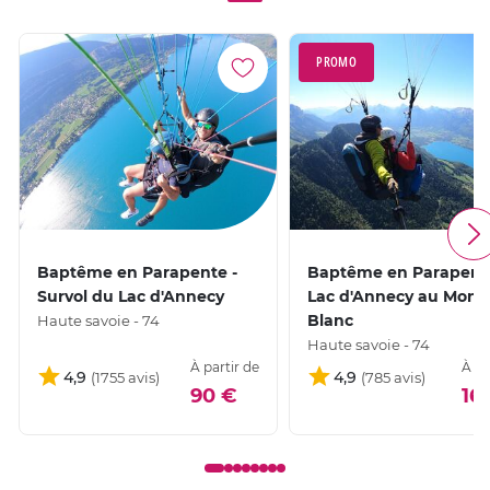
PROMO
Baptême en Parapente -
Baptême en Parapent
Survol du Lac d'Annecy
Lac d'Annecy au Mont
Blanc
Haute savoie - 74
Haute savoie - 74
À partir de
À pa
4,9
4,9
90 €
16