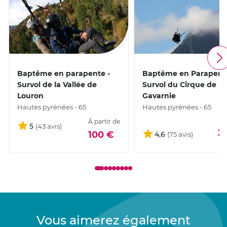
Baptême en parapente -
Baptême en Parapente
Survol de la Vallée de
Survol du Cirque de
Louron
Gavarnie
Hautes pyrénées - 65
Hautes pyrénées - 65
À partir de
5
2
100 €
4,6
Vous aimerez également