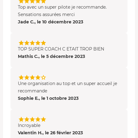
vitesse
Top avec un super pilote je recommande.
Piste GP
: 3,8 km d'asphalte - la plus longue
Sensations assurées merci
d'Europe - avec sa ligne droite du Mistral ou du
Jade C., le 10 décembre 2023
Beausset ou la courbe de Signes
TOP SUPER COACH C ETAIT TROP BIEN
Mathis C., le 5 décembre 2023
Une organisation au top et un super accueil je
recommande
Sophie E., le 1 octobre 2023
Incroyable
Valentin H., le 26 février 2023