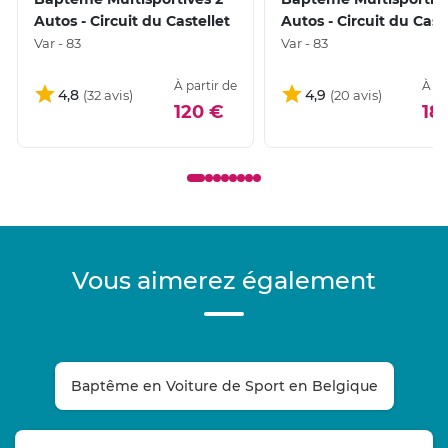
Autos - Circuit du Castellet
Autos - Circuit du Cast
Var - 83
Var - 83
À partir de
À pa
4,8
4,9
120 €
18
Vous aimerez également
Baptême en Voiture de Sport en Belgique