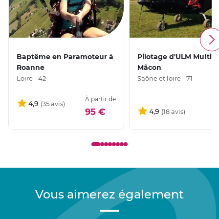
Baptême en Paramoteur à
Pilotage d'ULM Multia
Roanne
Mâcon
Loire - 42
Saône et loire - 71
À partir de
4,9
1
95 €
4,9
Vous aimerez également