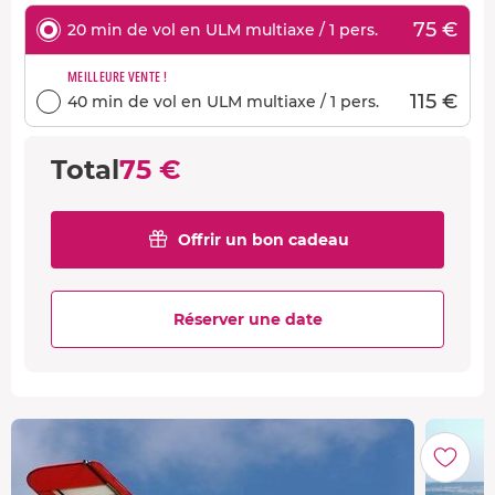
75 €
20 min de vol en ULM multiaxe / 1 pers.
MEILLEURE VENTE !
115 €
40 min de vol en ULM multiaxe / 1 pers.
Total
75 €
Offrir un bon cadeau
Réserver une date