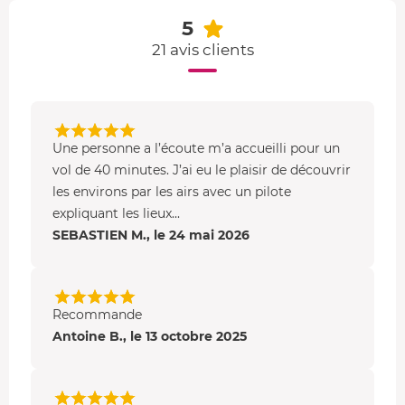
5
L'ULM multiaxe fait partie des Ultra Léger Motorisés,
21 avis clients
c'est-à-dire des appareils de loisir très faciles à manier et
biplaces. Lors de ce baptême, vous montez dans un
modèle
type Savannah
de 100 cv, capable de voler à une
vitesse moyenne de 160 km/h.
Une personne a l’écoute m’a accueilli pour un
vol de 40 minutes. J’ai eu le plaisir de découvrir
les environs par les airs avec un pilote
expliquant les lieux...
SEBASTIEN M., le 24 mai 2026
Recommande
Antoine B., le 13 octobre 2025