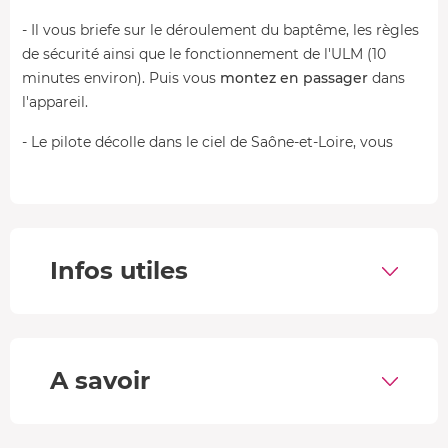
- Il vous briefe sur le déroulement du baptême, les règles
de sécurité ainsi que le fonctionnement de l'ULM (10
minutes environ). Puis vous
montez en passager
dans
l'appareil.
- Le pilote décolle dans le ciel de Saône-et-Loire, vous
avez rapidement une vue panoramique sur les environs :
châteaux, Roche de Solutré et Val de Saône
.
- Lorsque le temps de vol est presque écoulé, le pilote
rejoint l'aéroport pour
atterrir tranquillement
.
Infos utiles
Lieux survolés
20 minutes
: survol de la Roche de Solutré et de la
Saône.
A savoir
40 minutes
: Val de Saône, château de Cormatin,
communauté de Taizé, Roche de Solutré.
L'ULM multiaxe, qu'est ce que c'est ?