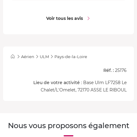
département de la Sarthe
Le belvédère de Perseigne
, haut de 30 mètres
Voir tous les avis
Qu'est-ce qu'un ULM Multiaxe ?
Un
ULM Multiaxe
est un petit avion caréné dit
Ultra -
Léger Motorisé
possédant 3 axes. Cet appareil fait partie
de la "nouvelle aviation de loisirs". Il est très confortable
Aérien
ULM
Pays-de-la-Loire
et notamment bien équipé avec radio, transpondeur,
chauffage... Il est doté d'un
moteur Rotax 912 S
Réf. :
25176
développant
100 chevaux
, lui permettant d'avoir une
vitesse de croisière de 200 km/h
.
Lieu de votre activité
: Base Ulm LF7258 Le
Chalet/L'Omelet, 72170 ASSE LE RIBOUL
Nous vous proposons également