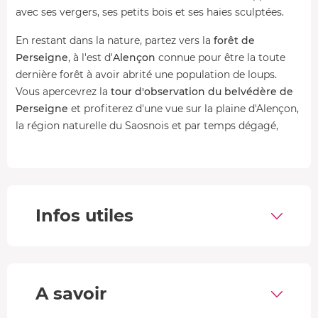
avec ses vergers, ses petits bois et ses haies sculptées.
En restant dans la nature, partez vers la
forêt de
Perseigne
, à l'est d'
Alençon
connue pour être la toute
dernière forêt à avoir abrité une population de loups.
Vous apercevrez la
tour d'observation du belvédère de
Perseigne
et profiterez d'une vue sur la plaine d'Alençon,
la région naturelle du Saosnois et par temps dégagé,
vous verrez, peut-être, le
dôme de la cathédrale du Mans
située à 45 km de là. Mais n'oublions pas que la Sarthe se
trouve en région
Pays de la Loire
, vous y verrez donc
quelques
châteaux classés
faisant parties de
l'arrondissement des communes Mamers, Beaumont-
Infos utiles
sur-Sarthe et Alençon.
Vous allez adorer découvrir le
département des 24h du
Mans
et ses
richesses naturelles et culturelles
.
A savoir
Détendez-vous et profitez, car même si le temps s'arrête
là-haut, le temps de redescendre sur la terre ferme sera