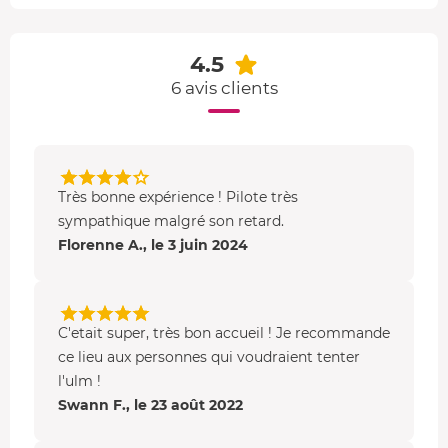
vite venu.
Votre vol en ULM
4.5
Rendez-vous dans le nord du département de la Sarthe,
6 avis clients
près d'Alençon, pour
rencontrer le pilote
qui vous fera
effectuer votre
baptême de l'air en ULM
. C'est un pilote
expérimenté et passionné qui partagera avec vous ses
expériences de vol et se fera un plaisir de commenter les
Très bonne expérience ! Pilote très
paysages défilant sous vos pieds.
sympathique malgré son retard.
Florenne A., le 3 juin 2024
Vous commencerez votre baptême par une
présentation
de l'appareil
et vous serez convié à un
briefing
de
quelques minutes pour vous expliquer le déroulement de
votre vol et les consignes de sécurité. Vous pourrez
C'etait super, très bon accueil ! Je recommande
ensuite
vous installer confortablement dans l'aéronef
,
ce lieu aux personnes qui voudraient tenter
mettre votre casque et savourez ce moment privilégié,
l'ulm !
parmi les nuages, propice à la détente. Il n'y a plus qu'à
Swann F., le 23 août 2022
profiter...