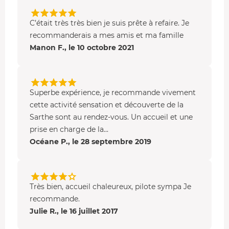
Votre programme
Vol de 15 min : en direction de Beaumont-sur-Sarthe
C’était très très bien je suis prête à refaire. Je
.
recommanderais a mes amis et ma famille
Vous survolerez :
Manon F., le 10 octobre 2021
Les paysages de la Sarthe
, entre vallées et collines
Beaumont-sur-Sarthe
Le Saosnois
, où se mêlent culture et nature
Superbe expérience, je recommande vivement
cette activité sensation et découverte de la
La plaine d'Alençon
Sarthe sont au rendez-vous. Un accueil et une
Vol de 20 min : en direction de
la forêt de Perseigne
.
prise en charge de la...
Océane P., le 28 septembre 2019
Vous découvrirez :
Les Alpes Mancelles
, traversées par la Sarthe
La forêt de Perseigne
, au relief accidenté, avec une
Très bien, accueil chaleureux, pilote sympa Je
altitude de 349 m
recommande.
Julie R., le 16 juillet 2017
La vallée de l'enfer
, entre Mamers et Alençon
Les châteaux de la Loir
, monuments classés, du