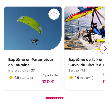
Baptême en Paramoteur
Baptême de l'air en U
en Touraine
Survol du Circuit du M
Indre et loire - 37
Sarthe - 72
À partir de
À pa
4,9
4,9
120 €
12