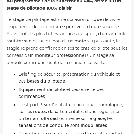
Au programme : de la supercar au 4x4, offrez-lui un
stage de pilotage 100% plaisir
Le
stage
de pilotage est une occasion
unique
de vivre
l'expérience de la
conduite sportive
en toute
sécurité
!
Au volant des plus belles
voitures de sport
, d'un
véhicule
tout-terrain
ou au guidon d'une
moto
surpuissante, le
stagiaire prend confiance en ses talents de
pilote
sous les
conseils d'un
moniteur professionnel
! Un stage se
déroule communément de la manière suivante :
Briefing
de sécurité, présentation du véhicule et
des
bases du pilotage
.
Equipement
de pilote et découverte des
commandes.
C'est parti ! Sur l'asphalte d'un
circuit
homologué,
sur les
routes
départementales d'une région, sur
un
terrain off-road
ou même sur la
glace
, les
sensations de conduite
sont
inoubliables
!
Projection du regard, freinage dégressif, transfert