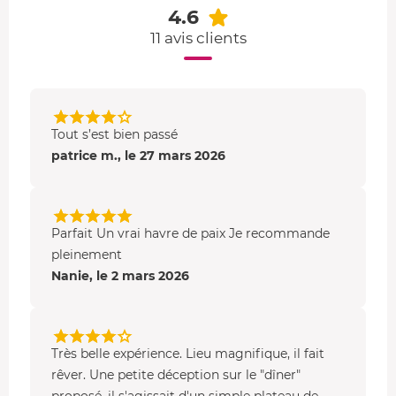
4.6
Relaxation dans votre jacuzzi
11 avis clients
Votre très
grand jacuzzi
est installé dans le sol de la
terrasse. Vous profitez des jets bouillonnants pour un
massage bien-être
tout en admirant la nature
environnante. Après cette session détente, vous pourrez
Tout s’est bien passé
vous lover sur le filet suspendu de votre terrasse.
patrice m., le 27 mars 2026
Parfait Un vrai havre de paix Je recommande
pleinement
Nanie, le 2 mars 2026
Très belle expérience. Lieu magnifique, il fait
rêver. Une petite déception sur le "dîner"
proposé, il s'agissait d'un simple plateau de