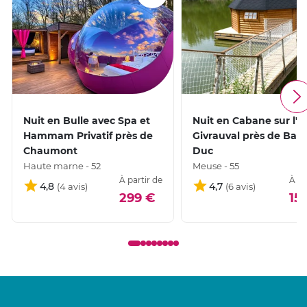
Nuit en Bulle avec Spa et
Nuit en Cabane sur l'E
Hammam Privatif près de
Givrauval près de Bar-l
Chaumont
Duc
Haute marne - 52
Meuse - 55
À partir de
À pa
4,8
4,7
299 €
15