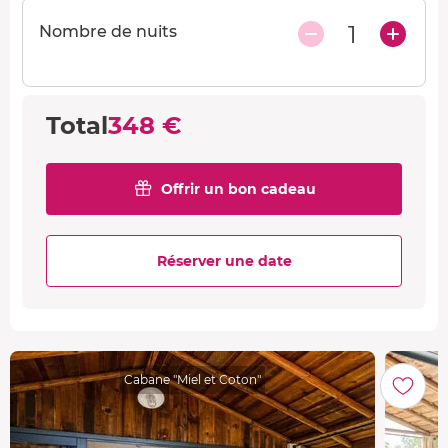
Du dimanche au jeudi hors jours fériés
1
Nombre de nuits
Total
348 €
Offrir un bon cadeau
Réserver une date
Cabane "Miel et Coton"