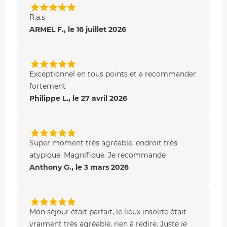
tombée. Un moment d'
évasion
inoubliable !
R.a.s
La Cabane "Dame du Château"
ARMEL F., le 16 juillet 2026
Découvrez votre hébergement cosy de
35 m²
, aménagé
dans un style chic et contemporain. Mobilier en bois
élégant, tons pastel relevés de quelques touches
Exceptionnel en tous points et a recommander
colorées… on s’y sent rapidement comme chez soi. Vous
fortement
profitez d’un espace salon/salle à manger, d’un coin nuit
Philippe L., le 27 avril 2026
équipé d’u
n lit double 160x200 cm,
de
WC
et d’une
salle
d'eau
.
Sur la terrasse, un
jacuzzi privatif
vous attend pour des
Super moment très agréable, endroit très
moments de détente en toute tranquillité.
atypique. Magnifique. Je recommande
Anthony G., le 3 mars 2026
Mon séjour était parfait, le lieux insolite était
vraiment très agréable, rien à redire. Juste je