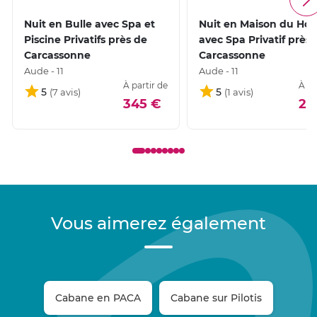
Nuit en Bulle avec Spa et
Nuit en Maison du Hob
Piscine Privatifs près de
avec Spa Privatif près 
Carcassonne
Carcassonne
Aude - 11
Aude - 11
À partir de
À pa
5
5
345 €
29
Vous aimerez également
Cabane en PACA
Cabane sur Pilotis