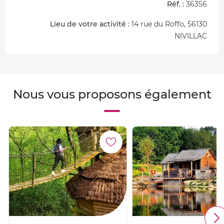
Réf. :
36356
Aux alentours, partez en
randonnée
à pied ou à vélo,
Lieu de votre activité
: 14 rue du Roffo, 56130
découvrez la
Roche-Bernard
à 10 minutes et explorez
NIVILLAC
Vannes
, la
presqu’île de Rhuys
et le
Golfe du Morbihan
à
environ 30 minutes.
Nous vous proposons également