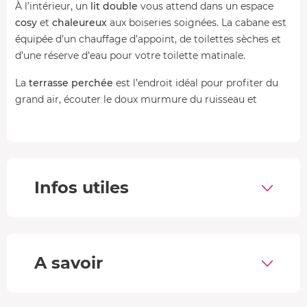
À l’intérieur, un
lit double
vous attend dans un espace
cosy
et
chaleureux
aux boiseries soignées. La cabane est
équipée d’un chauffage d’appoint, de toilettes sèches et
d’une réserve d’eau pour votre toilette matinale.
La
terrasse perchée
est l’endroit idéal pour profiter du
grand air, écouter le doux murmure du ruisseau et
contempler la vallée en toute tranquillité.
Votre accès privatif au jacuzzi
Pour compléter ce séjour, rejoignez
l’espace bien-être
Infos utiles
du domaine, une structure finlandaise en forme d’étoile,
installée dans un cadre paisible.
Installez-vous dans le
jacuzzi hydromassant
et laissez la
chaleur de l’eau et les jets relaxants détendre vos
A savoir
muscles, pour un vrai moment de bien-être.
Votre petit-déjeuner