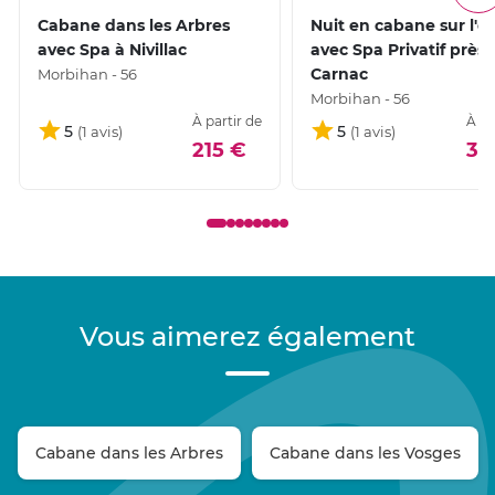
Cabane dans les Arbres
Nuit en cabane sur l'e
avec Spa à Nivillac
avec Spa Privatif près 
Carnac
Morbihan - 56
Morbihan - 56
À partir de
À pa
5
5
215 €
32
Vous aimerez également
Cabane dans les Arbres
Cabane dans les Vosges