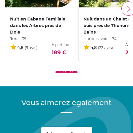
Nuit en Cabane Familiale
Nuit dans un Chalet e
dans les Arbres près de
bois près de Thonon-le
Dole
Bains
Jura - 39
Haute savoie - 74
À partir de
À pa
4,8
4,8
189 €
27
Vous aimerez également