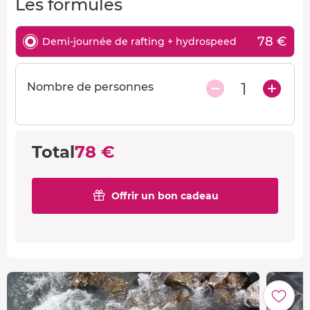
Les formules
78 €
Demi-journée de rafting + hydrospeed
1
Nombre de personnes
Total
78 €
Offrir un bon cadeau